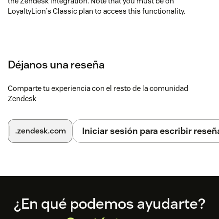
the Zendesk integration. Note that you must be on
LoyaltyLion's Classic plan to access this functionality.
Déjanos una reseña
Comparte tu experiencia con el resto de la comunidad
Zendesk
Iniciar sesión para escribir reseñ
.zendesk.com
Footer
¿En qué podemos ayudarte?