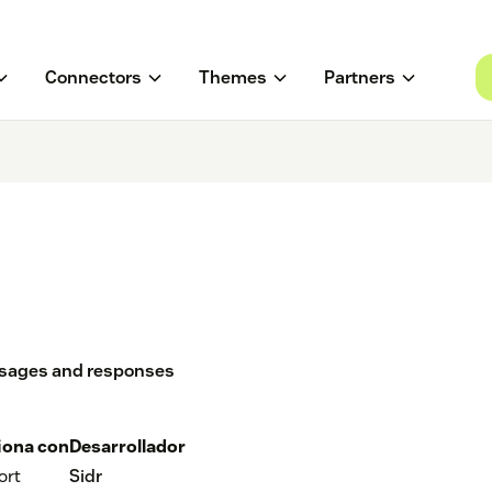
Connectors
Themes
Partners
essages and responses
iona con
Desarrollador
ort
Sidr