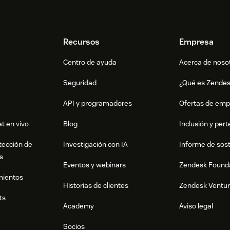
Recursos
Empresa
Centro de ayuda
Acerca de noso
Seguridad
¿Qué es Zende
API y programadores
Ofertas de emp
t en vivo
Blog
Inclusión y per
tección de
Investigación con IA
Informe de sost
s
Eventos y webinars
Zendesk Found
mientos
Historias de clientes
Zendesk Ventu
ts
Academy
Aviso legal
Socios