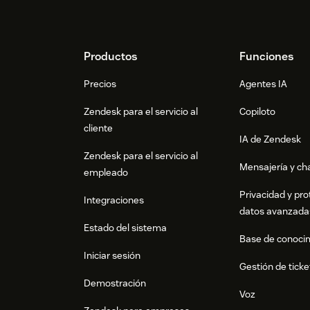
Footer
Productos
Funciones
Precios
Agentes IA
Zendesk para el servicio al
Copiloto
cliente
IA de Zendesk
Zendesk para el servicio al
Mensajería y cha
empleado
Privacidad y pro
Integraciones
datos avanzada
Estado del sistema
Base de conoci
Iniciar sesión
Gestión de ticke
Demostración
Voz