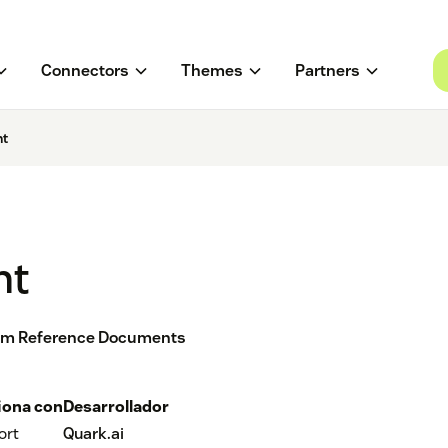
Connectors
Themes
Partners
nt
nt
from Reference Documents
iona con
Desarrollador
ort
Quark.ai