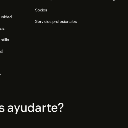
Socios
munidad
Servicios profesionales
sis
ntilla
ad
e
s ayudarte?