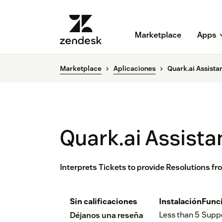
Marketplace
Apps
Marketplace
Aplicaciones
Quark.ai Assista
Quark.ai Assista
Interprets Tickets to provide Resolutions 
Sin calificaciones
Instalación
Func
Less than 5
Supp
Déjanos una reseña