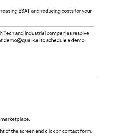
ncreasing ESAT and reducing costs for your
gh Tech and Industrial companies resolve
s at demo@quark.ai to schedule a demo.
 marketplace.
ght of the screen and click on contact form.