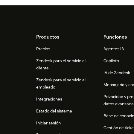
Footer
Productos
Funciones
Precios
Agentes IA
Zendesk para el servicio al
Copiloto
cliente
IA de Zendesk
Zendesk para el servicio al
Mensajería y cha
empleado
Privacidad y pro
Integraciones
datos avanzada
Estado del sistema
Base de conoci
Iniciar sesión
Gestión de ticke