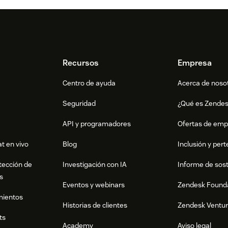
Recursos
Empresa
Centro de ayuda
Acerca de noso
Seguridad
¿Qué es Zende
API y programadores
Ofertas de emp
t en vivo
Blog
Inclusión y per
tección de
Investigación con IA
Informe de sost
s
Eventos y webinars
Zendesk Found
mientos
Historias de clientes
Zendesk Ventu
ts
Academy
Aviso legal