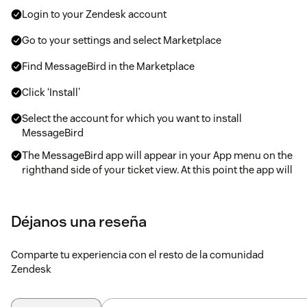
Login to your Zendesk account
Go to your settings and select Marketplace
Find MessageBird in the Marketplace
Click ‘Install'
Select the account for which you want to install
MessageBird
The MessageBird app will appear in your App menu on the
righthand side of your ticket view. At this point the app will
be empty - this is expected!*Click on the ‘Connect your
MessageBird account’ in the app. You will then be taken to
your MessageBird dashboard.*Follow the simple
Déjanos una reseña
instructions on the configuration page to complete your
installation process.
Comparte tu experiencia con el resto de la comunidad
Zendesk