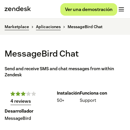
Ver una demostración
Marketplace
Aplicaciones
MessageBird Chat
MessageBird Chat
Send and receive SMS and chat messages from within
Zendesk
Instalación
Funciona con
50+
Support
4 reviews
Desarrollador
MessageBird