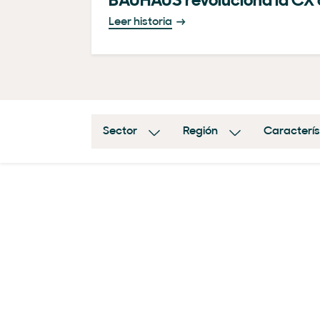
BAUHAUS revoluciona la C
Leer historia
Sector
Región
Caracterís