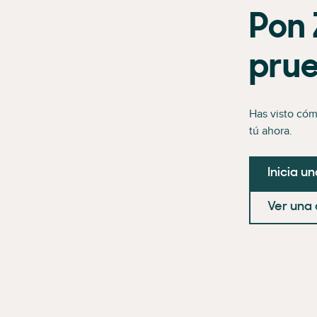
Pon 
pru
Has visto cóm
tú ahora.
Inicia u
Ver una