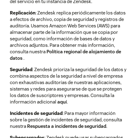
del servicio en tu instancia de Zendesk.
electrónico.
Obtén más
información sobre cómo firmar
Replicación
: Zendesk replica periódicamente los datos
digitalmente tu correo
a efectos de archivo, copia de seguridad y registros de
electrónico
.
auditoría. Usamos Amazon Web Services (AWS) para
almacenar parte de la información que se copia por
seguridad, como información de bases de datos y
Seguimiento
Zendesk rastrea los
archivos adjuntos. Para obtener más información,
de
dispositivos utilizados para
consulta nuestra
Política regional de alojamiento de
dispositivos
iniciar sesión en cada cuenta de
datos
.
usuario. Cuando alguien se
Seguridad
: Zendesk prioriza la seguridad de los datos y
conecta a una cuenta desde un
combina aspectos de la seguridad a nivel de empresa
dispositivo nuevo, se añade a la
con exhaustivas auditorías de nuestras aplicaciones,
lista de dispositivos en el perfil
sistemas y redes para asegurarse de que se protegen
de ese usuario. Ese usuario
los datos de suscriptores y empresas. Consulta la
puede obtener una notificación
información adicional
aquí
.
por correo electrónico cuando
se añade un nuevo dispositivo, y
Incidentes de seguridad
: Para mayor información
debería darle seguimiento si la
sobre la gestión de incidentes de seguridad, consulta
actividad tiene aspecto
nuestra
Respuesta a incidentes de seguridad
.
sospechoso. Las sesiones
sospechosas pueden finalizarse
Subencargados
: Zendesk puede usar subencargados,