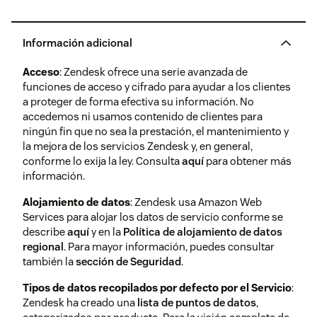
automáticamente los números
de tarjetas bancarias en los
tickets que envíe el suscriptor.
haz clic aquí
Información adicional
Cuando se active, los números
de tarjetas bancarias se
Acceso
: Zendesk ofrece una serie avanzada de
sustituirán parcialmente con
funciones de acceso y cifrado para ayudar a los clientes
casillas en blanco en el ticket.
a proteger de forma efectiva su información. No
También se ocultan en los
accedemos ni usamos contenido de clientes para
registros y entradas en bases de
ningún fin que no sea la prestación, el mantenimiento y
datos. Para saber más sobre
la mejora de los servicios Zendesk y, en general,
cómo activar esta función y
conforme lo exija la ley. Consulta
aquí
para obtener más
cómo se detectan los números
información.
de tarjetas bancarias, consulta
ocultación automática de
Alojamiento de datos
: Zendesk usa Amazon Web
números de tarjetas bancarias
Services para alojar los datos de servicio conforme se
en tickets
y en
chats
.
describe
aquí
y en la
Política de alojamiento de datos
regional
. Para mayor información, puedes consultar
también la
sección de Seguridad
.
Reglas corporativas vinculantes para el encargado
del tratamiento y el responsable del tratamiento de
Filtro de
El servicio de filtrado de spam
Tipos de datos recopilados por defecto por el Servicio
:
datos de Zendesk
spam para el
de Zendesk puede utilizarse
Zendesk ha creado una
lista de puntos de datos
,
centro de
para evitar que se publiquen