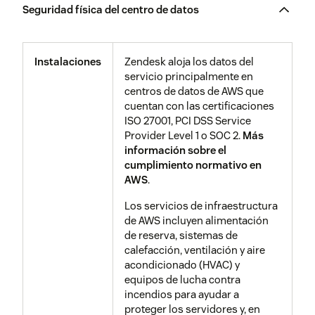
Seguridad física del centro de datos
computación en la nube. CSA ha
publicado el Registro de
Seguridad, Confianza y Garantía
(Security, Trust Assurance
Instalaciones
Zendesk aloja los datos del
Registry, STAR), un registro
servicio principalmente en
accesible públicamente que
centros de datos de AWS que
documenta los controles de
cuentan con las certificaciones
seguridad de diversas ofertas de
ISO 27001, PCI DSS Service
informática en la nube. Con base
Provider Level 1 o SOC 2.
Más
en los resultados de nuestra
información sobre el
autoevaluación de diligencia
cumplimiento normativo en
debida, Zendesk completó un
AWS
.
Cuestionario de Iniciativa de
Evaluación de Consenso
Los servicios de infraestructura
(Consensus Assessment
de AWS incluyen alimentación
Initiative, CAI), que se encuentra
de reserva, sistemas de
disponible públicamente.
calefacción, ventilación y aire
acondicionado (HVAC) y
El CSA CAIQ está disponible
aquí
.
equipos de lucha contra
incendios para ayudar a
proteger los servidores y, en