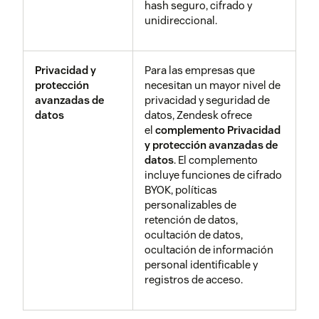
hash seguro, cifrado y
unidireccional.
Respuesta ante
En caso de alerta del sistema,
incidentes de
los eventos se remiten a
seguridad
nuestros equipos
Privacidad y
Para las empresas que
disponibles las 24 horas del
protección
necesitan un mayor nivel de
día, los 7 días de la semana,
avanzadas de
privacidad y seguridad de
que proporcionan cobertura
datos
datos, Zendesk ofrece
en materia de operaciones,
el
complemento Privacidad
ingeniería de redes y
y protección avanzadas de
seguridad. Los empleados
datos
. El complemento
reciben formación sobre los
incluye funciones de cifrado
procesos de respuesta a
BYOK, políticas
incidentes de seguridad,
personalizables de
incluidos los canales de
retención de datos,
comunicación y las vías de
ocultación de datos,
remisión.
ocultación de información
personal identificable y
registros de acceso.