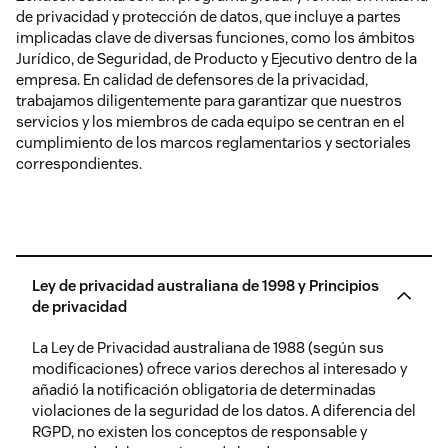
de privacidad y protección de datos, que incluye a partes
antecedentes incluyen
implicadas clave de diversas funciones, como los ámbitos
verificaciones de carácter
Jurídico, de Seguridad, de Producto y Ejecutivo dentro de la
penal, formativo y laboral.
Certificados
Zendesk proporciona cifrado
empresa. En calidad de defensores de la privacidad,
Los equipos de limpieza
de cifrado
TLS gratuito para centros de
trabajamos diligentemente para garantizar que nuestros
también están incluidos.
alojado para
ayuda Guide asignados al host.
servicios y los miembros de cada equipo se centran en el
centro de
Zendesk utiliza Let’s Encrypt
cumplimiento de los marcos reglamentarios y sectoriales
ayuda (TLS)
para solicitar certificados y
correspondientes.
Acuerdos de
Todos los nuevos
renueva automáticamente el
confidencialidad
empleados deben firmar
certificado antes de que
acuerdos de no divulgación
caduque.
y confidencialidad.
También puedes subir tu propio
certificado, si lo deseas.
Ley de privacidad australiana de 1998 y Principios
de privacidad
Para obtener más información
sobre cómo configurar
La Ley de Privacidad australiana de 1988 (según sus
certificados de cifrado para un
modificaciones) ofrece varios derechos al interesado y
centro de ayuda Guide, consulta
añadió la notificación obligatoria de determinadas
Configuración de un
violaciones de la seguridad de los datos. A diferencia del
certificado de cifrado TLS
RGPD, no existen los conceptos de responsable y
alojado
.