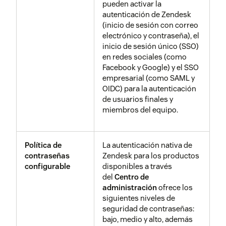
pueden activar la
seguridad de
autenticación de Zendesk
Detección y
Los puntos de entrada y
OWASP. Contamos
(inicio de sesión con correo
prevención de
salida del servicio están
con un equipo de
electrónico y contraseña), el
intrusiones
equipados con instrumentos
seguridad de
inicio de sesión único (SSO)
y se supervisan para detectar
productos interno
en redes sociales (como
comportamientos anómalos.
que realiza pruebas
Facebook y Google) y el SSO
Estos sistemas están
y trabaja con
empresarial (como SAML y
configurados para generar
equipos de
OIDC) para la autenticación
alertas cuando los
ingeniería a fin de
de usuarios finales y
incidentes y los valores
subsanar cualquier
miembros del equipo.
superan determinados
problema que se
umbrales y usan firmas
detecte.
actualizadas con regularidad
Política de
La autenticación nativa de
basadas en nuevas
contraseñas
Zendesk para los productos
amenazas. Esto incluye una
Análisis de composición
Exploramos las
configurable
disponibles a través
monitorización del sistema
de software
bibliotecas y
del
Centro de
las 24 horas, los 7 días de la
dependencias
administración
ofrece los
semana.
utilizadas en
siguientes niveles de
nuestros productos
seguridad de contraseñas:
para identificar
bajo, medio y alto, además
Programa de
Zendesk participa en varios
vulnerabilidades y