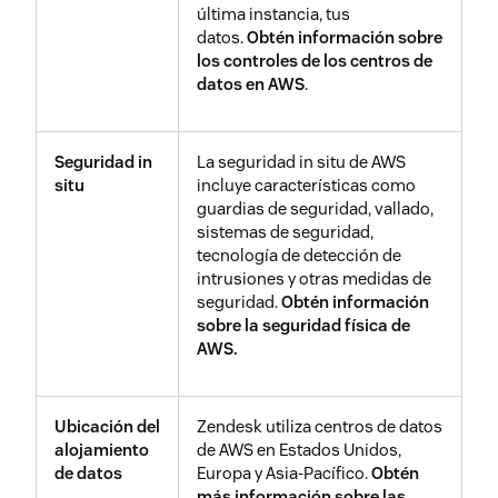
IT-ISAC
Zendesk es miembro de
IT-ISAC
,
última instancia, tus
un grupo centrado en conformar
datos.
Obtén información sobre
un variado conjunto de
los controles de los centros de
empresas del sector privado que
datos en AWS
.
hagan uso de la tecnología
evolutiva y tengan un
compromiso común por la
Seguridad in
La seguridad in situ de AWS
seguridad. IT-ISAC permite la
situ
incluye características como
colaboración y el intercambio de
guardias de seguridad, vallado,
información pertinente, analítica
sistemas de seguridad,
y explotable sobre amenazas y
tecnología de detección de
prácticas. Moderan grupos de
intrusiones y otras medidas de
intereses especiales que se
seguridad.
Obtén información
centran en la Inteligencia, las
sobre la seguridad física de
amenazas internas, la seguridad
AWS.
física y demás áreas concretas
que ayudan a fomentar nuestro
cometido de proteger a Zendesk.
Ubicación del
Zendesk utiliza centros de datos
alojamiento
de AWS en Estados Unidos,
de datos
Europa y Asia-Pacífico.
Obtén
FIRST
Zendesk es miembro de
FIRST
,
más información sobre las