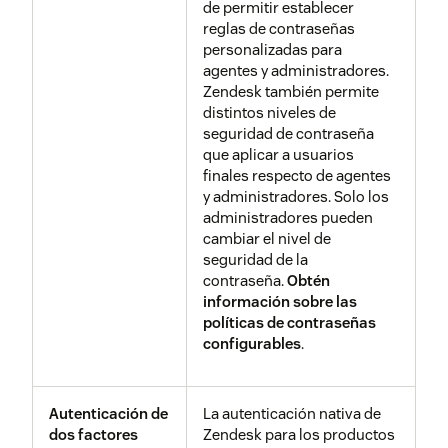
de permitir establecer
inteligencia
programas de intercambio
garantizar su
reglas de contraseñas
contra
de inteligencia contra
gestión.
personalizadas para
amenazas
amenazas. Supervisamos las
agentes y administradores.
amenazas publicadas en
Zendesk también permite
esas redes de información
Pruebas de penetración
Además de nuestro
distintos niveles de
sobre amenazas y
realizadas por terceros
amplio programa
seguridad de contraseña
adoptamos medidas en
interno de análisis y
que aplicar a usuarios
función de los riesgos.
pruebas, Zendesk
finales respecto de agentes
contrata a expertos
y administradores. Solo los
en seguridad
administradores pueden
Mitigación de
Zendesk ha diseñado un
externos para que
cambiar el nivel de
DDoS
enfoque multicapa para la
realicen pruebas de
seguridad de la
mitigación de DDoS. Una
penetración
contraseña.
Obtén
cooperación tecnológica
detalladas en
información sobre las
esencial con Cloudflare
diferentes
políticas de contraseñas
ofrece defensas para el
aplicaciones de
configurables
.
perímetro de red, mientras
nuestra familia de
que el uso de las
productos.
herramientas de
Autenticación de
La autenticación nativa de
escalabilidad y protección de
dos factores
Zendesk para los productos
AWS proporcionan una