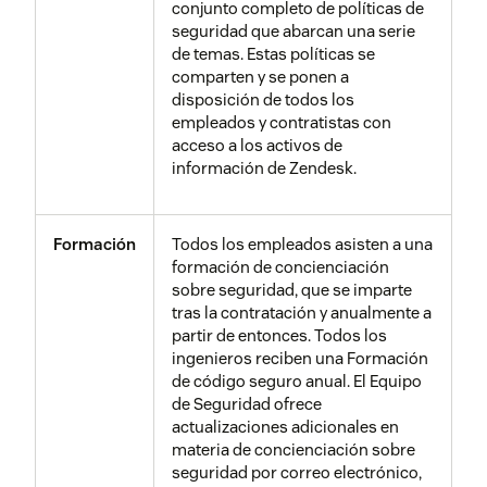
conjunto completo de políticas de
Funciones predeterminadas
seguridad que abarcan una serie
de soporte
de temas. Estas políticas se
comparten y se ponen a
Funciones personalizadas de
disposición de todos los
soporte * Solo Enterprise
empleados y contratistas con
acceso a los activos de
Funciones predeterminadas
información de Zendesk.
de chat
Funciones personalizadas de
chat * Solo Enterprise
Formación
Todos los empleados asisten a una
Funciones predeterminadas
formación de concienciación
de exploración
sobre seguridad, que se imparte
tras la contratación y anualmente a
Funciones predeterminadas
partir de entonces. Todos los
de guía
ingenieros reciben una Formación
de código seguro anual. El Equipo
Funciones predeterminadas
de Seguridad ofrece
de conversación
actualizaciones adicionales en
Tiempo de sesión
materia de concienciación sobre
seguridad por correo electrónico,