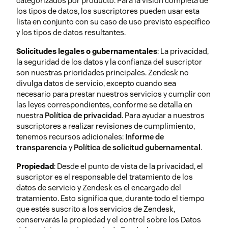
categorizados por producto. Para la visión completa de
ayuda de
publicaciones de spam de
Solicitudes de interesados
los tipos de datos, los suscriptores pueden usar esta
Guide
usuarios finales en tu centro de
lista en conjunto con su caso de uso previsto específico
ayuda de Guide.
Más
y los tipos de datos resultantes.
información sobre el filtrado de
spam en Guide
.
Solicitudes legales o gubernamentales
: La privacidad,
la seguridad de los datos y la confianza del suscriptor
son nuestras prioridades principales. Zendesk no
divulga datos de servicio, excepto cuando sea
Firma de
Zendesk
necesario para prestar nuestros servicios y cumplir con
correos
ofrece
DMARC
(autenticación,
las leyes correspondientes, conforme se detalla en
electrónicos
informe y conformidad de
nuestra
(DMARC)
Política de privacidad
mensajes basados en dominio)
. Para ayudar a nuestros
suscriptores a realizar revisiones de cumplimiento,
para firmar los correos
tenemos recursos adicionales:
electrónicos salientes de
Informe de
transparencia
y
Política de solicitud gubernamental
Zendesk cuando tienes que
.
configurar un dominio de
Propiedad
: Desde el punto de vista de la privacidad, el
correo electrónico externo en tu
suscriptor es el responsable del tratamiento de los
Zendesk. El uso de un servicio
datos de servicio y Zendesk es el encargado del
de correo electrónico que
tratamiento. Esto significa que, durante todo el tiempo
admita estas funciones te ayuda
que estés suscrito a los servicios de Zendesk,
https://www.zendesk.com/datasubjectrequest/
a evitar la suplantación de
conservarás la propiedad y el control sobre los Datos
identidad en el correo