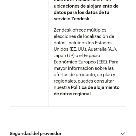
una confederación internacional
ubicaciones de alojamiento de
de equipos de respuesta a
datos para los datos de tu
incidentes que gestionan de
servicio Zendesk
.
forma cooperativa los incidentes
de seguridad informática y
Zendesk ofrece múltiples
promueve programas de
elecciones de localización de
prevención de incidentes. Los
datos, incluidos los Estados
miembros de FIRST desarrollan y
Unidos (EE. UU.), Australia (AU),
comparten información técnica,
Japón (JP) o el Espacio
herramientas, metodologías,
Económico Europeo (EEE). Para
procesos y mejores prácticas.
mayor información sobre las
Como miembro de FIRST, la
ofertas de producto, de plan y
Seguridad de Zendesk trabaja
regionales, puedes consultar
con otros miembros para usar
nuestra
Política de alojamiento
sus conocimientos,
de datos regional
.
competencias y experiencia de
forma conjunta para
promocionar un entorno
electrónico global más seguro y
protegido.
Seguridad del proveedor