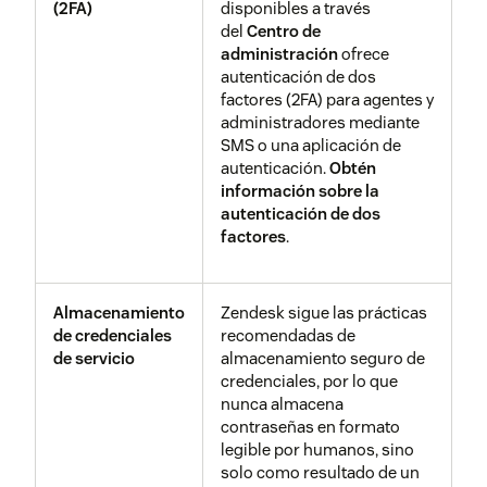
Programa de divulgación
Nuestro
programa
(2FA)
disponibles a través
protección más profunda
responsable/recompensa
de divulgación
del
Centro de
junto con nuestro uso de
por errores
responsable
ofrece
administración
ofrece
servicios específicos de
a los expertos en
autenticación de dos
DDoS de AWS.
seguridad y a los
factores (2FA) para agentes y
suscriptores una
administradores mediante
vía para probar y
SMS o una aplicación de
Acceso lógico
El acceso a la red de
notificar de forma
autenticación.
Obtén
producción de Zendesk se
segura a Zendesk
información sobre la
limita a una necesidad de
las
autenticación de dos
conocimiento explícita,
vulnerabilidades de
factores
.
utiliza el enfoque de
seguridad a través
privilegio mínimo, se somete
de nuestra
a auditorías y supervisiones
colaboración
Almacenamiento
Zendesk sigue las prácticas
frecuentes y está controlado
con
HackerOne
.
de credenciales
recomendadas de
por nuestro Equipo de
de servicio
almacenamiento seguro de
Operaciones. Los empleados
credenciales, por lo que
que acceden a la red de
nunca almacena
producción de Zendesk
contraseñas en formato
tienen que usar múltiples
legible por humanos, sino
factores de autenticación.
solo como resultado de un