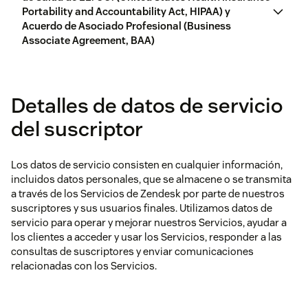
Portability and Accountability Act, HIPAA) y
haz clic aquí.
Acuerdo de Asociado Profesional (Business
Associate Agreement, BAA)
Supresión
Zendesk tiene dos tipos de
aquí
supresión para eliminar datos
confidenciales: La ocultación
Normas corporativas vinculantes (Binding Corporate
manual ofrece la posibilidad de
Rules, BCR)
Detalles de datos de servicio
ocultar o retirar datos sensibles
en comentarios de tickets de
del suscriptor
soporte, y suprimir de forma
segura adjuntos, de modo que
Acuerdo de Asociado Profesional
pueda proteger la información
Los datos de servicio consisten en cualquier información,
confidencial. Los datos se
incluidos datos personales, que se almacene o se transmita
ocultan de tickets a través de la
a través de los Servicios de Zendesk por parte de nuestros
Cumplimiento avanzado
UI o la API para impedir que se
suscriptores y sus usuarios finales. Utilizamos datos de
almacene información sensible
servicio para operar y mejorar nuestros Servicios, ayudar a
en Zendesk. Obtén más
los clientes a acceder y usar los Servicios, responder a las
información sobre la supresión
consultas de suscriptores y enviar comunicaciones
a través de la
IU
o la
API
.
relacionadas con los Servicios.
aquí
La ocultación automática
haz clic aquí.
permite ocultar