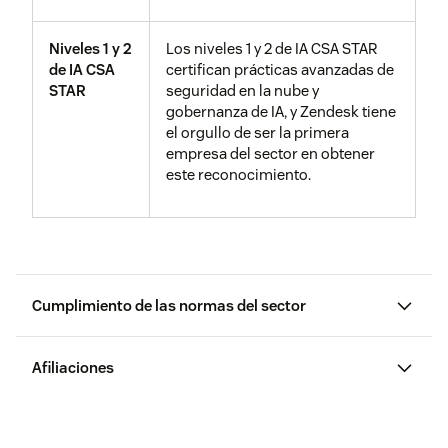
Niveles 1 y 2
Los niveles 1 y 2 de IA CSA STAR
de IA CSA
certifican prácticas avanzadas de
STAR
seguridad en la nube y
gobernanza de IA, y Zendesk tiene
el orgullo de ser la primera
empresa del sector en obtener
este reconocimiento.
Cumplimiento de las normas del sector
Afiliaciones
PCI-DSS
Para obtener más información
sobre
cómo ocultar
automáticamente los números de
McAfee
El programa presenta el sello
tarjetas de crédito
o
añadir un