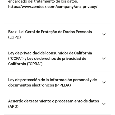
encargado del tratamiento de los datos.
https://www.zendesk.com/company/anz-privacy/
Restricciones
Zendesk Chat permite restringir
de archivos
los tipos de archivos que se
en Chat
envían a los agentes. De forma
alternativa, puede optar por
Brazil Lei Geral de Proteção de Dados Pessoais
desactivar totalmente el envío
(LGPD)
de archivos a través del chat.
Para obtener más información
sobre esta función,
Ley de privacidad del consumidor de California
consulta
Gestión del envío de
("CCPA") y Ley de derechos de privacidad de
archivos en el chat en vivo
.
California ("CPRA")
Ley de protección de la información personal y de
Registros de
Zendesk ofrece Registros de
documentos electrónicos (PIPEDA)
(California Consumer Privacy Act, "CCPA")
auditoría
auditoría a cuentas con planes
Enterprise/Enterprise Plus.
Estos registros incluyen
Acuerdo de tratamiento o procesamiento de datos
cambios de cuenta, cambios de
(APD)
usuario, cambios de aplicación,
reglas profesionales, supresión