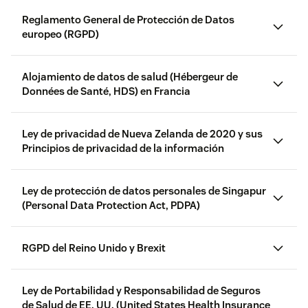
aquí.
de tickets y configuraciones. El
Reglamento General de Protección de Datos
Reglamento de la CCPA
Registro de auditoría está
europeo (RGPD)
Ley de derechos de privacidad de California
disponible tanto en el
Centro de
administración
como en la
API
de soporte
. Para obtener más
Alojamiento de datos de salud (Hébergeur de
información sobre los registros
Guías de
Données de Santé, HDS) en Francia
de auditoría y ver qué
productos
Política de supresión de datos de
Guías de
información está disponible en
servicio
productos
Política de supresión de datos de
el registro, consulta
Ver los
servicio
Ley de privacidad de Nueva Zelanda de 2020 y sus
cambios en el registro de
Principios de privacidad de la información
Reglamento General de Protección de
auditoría
.
Datos
Ley de protección de datos personales de Singapur
Archivos
Los suscriptores pueden
(Personal Data Protection Act, PDPA)
aquí
adjuntos
configurar su instancia para
privados
que los usuarios tengan que
iniciar sesión para ver los
RGPD del Reino Unido y Brexit
archivos adjuntos de los
tickets.
Obtén información
sobre los archivos adjuntos
Ley de Portabilidad y Responsabilidad de Seguros
https://www.zendesk.com/company/anz-
privados
.
de Salud de EE. UU. (United States Health Insurance
ciertas decisiones de adecuación
privacy/