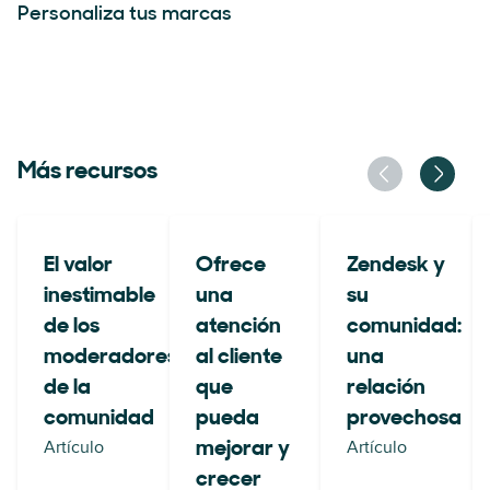
Personaliza tus marcas
Más recursos
El valor
Ofrece
Zendesk y
inestimable
una
su
de los
atención
comunidad:
moderadores
al cliente
una
de la
que
relación
comunidad
pueda
provechosa
Artículo
Artículo
mejorar y
crecer