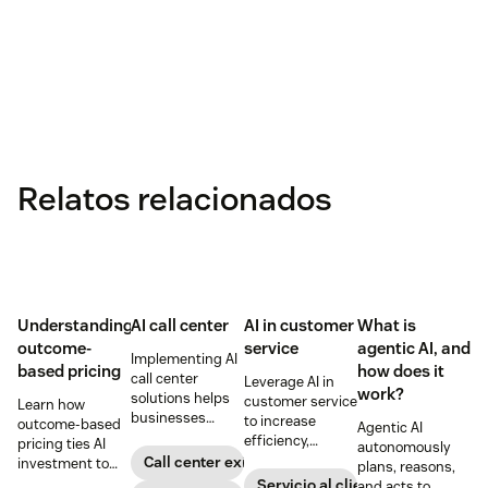
Relatos relacionados
Understanding
AI call center
AI in customer
What is
outcome-
service
agentic AI, and
Implementing AI
based pricing
how does it
call center
Leverage AI in
work?
solutions helps
customer service
Learn how
businesses
to increase
outcome-based
Agentic AI
increase
efficiency,
pricing ties AI
autonomously
customer
reduce
Call center exitoso
investment to
plans, reasons,
satisfaction,
operational
measurable
Servicio al cliente con IA
and acts to