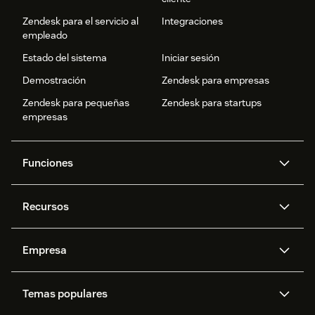
Zendesk para el servicio al
Integraciones
empleado
Estado del sistema
Iniciar sesión
Demostración
Zendesk para empresas
Zendesk para pequeñas
Zendesk para startups
empresas
Funciones
Agentes IA
Copiloto
Recursos
IA de Zendesk
Mensajería y chat en vivo
Centro de ayuda
Seguridad
Privacidad y protección de
Base de conocimientos
Empresa
datos avanzadas
API y programadores
Blog
Gestión de tickets
Voz
Acerca de nosotros
¿Qué es Zendesk?
Investigación con IA
Eventos y webinars
Temas populares
Foros de la comunidad
Informes y análisis
Ofertas de empleo
Inclusión y pertenencia
Historias de clientes
Academy