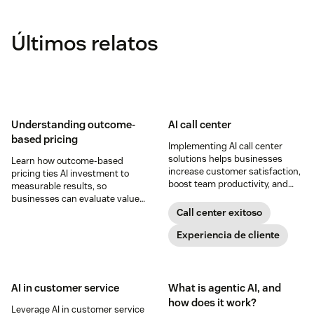
Últimos relatos
Understanding outcome-
AI call center
based pricing
Implementing AI call center
solutions helps businesses
Learn how outcome-based
increase customer satisfaction,
pricing ties AI investment to
boost team productivity, and
measurable results, so
scale operations.
businesses can evaluate value
based on what agents achieve,
Call center exitoso
not just what they cost.
Experiencia de cliente
AI in customer service
What is agentic AI, and
how does it work?
Leverage AI in customer service