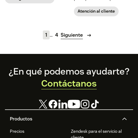
del servicio y aumentan los
de servicio al cliente.
ingresos.
Atención al cliente
1
…
4
Siguiente
Footer
¿En qué podemos ayudarte?
Contáctanos
Productos
Precios
Zendesk para el servicio al
cliente