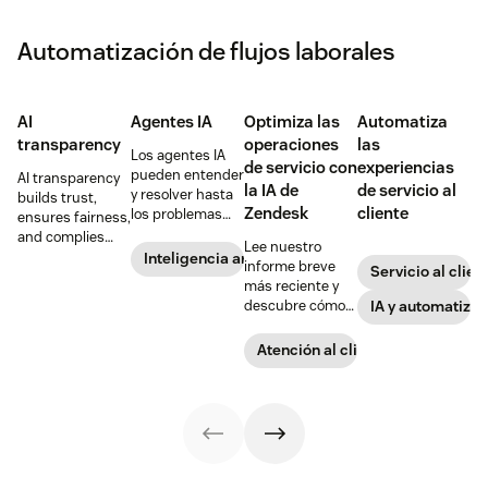
automático, pero
no todo
aprendizaje
Automatización de flujos laborales
automático es
aprendizaje
profundo.
AI
Agentes IA
Optimiza las
Automatiza
transparency
operaciones
las
Los agentes IA
de servicio con
experiencias
pueden entender
AI transparency
la IA de
de servicio al
y resolver hasta
builds trust,
Zendesk
cliente
los problemas
ensures fairness,
más complejos
and complies
Lee nuestro
de los clientes.
with regulations.
Inteligencia artificial
informe breve
Servicio al clien
Infórmate sobre
Dive into the
más reciente y
cómo aumentan
benefits,
descubre cómo
IA y automatizac
la satisfacción
challenges, and
puedes utilizar la
del cliente,
strategies to
IA de Zendesk
Atención al cliente
mejoran la
achieve
para optimizar
eficiencia del
transparency in
las operaciones
servicio y
AI.
de servicio al
aumentan los
cliente.
ingresos.