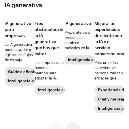
IA generativa
IA generativa
Tres
IA generativa
Mejora las
para
obstáculos de
experiencias
Prepárate para
empresas
la IA
de cliente con
presenciar
generativa
la IA y el
cambios
La IA generativa
que hay que
servicio
radicales en la
puede ayudar a
forma en que los
evitar
conversacional
agilizar los flujos
clientes
Inteligencia artificial
de trabajo,
Las empresas se
Para crear las
encuentran
mejorar la
ponen en
experiencias
productos,
experiencia del
Guide e eBook
marcha para
personalizadas y
interactúan con
cliente y
adoptar la IA
eficaces que
las empresas y
aumentar el
Inteligencia artificial
generativa. Los
hacen que
experimentan las
rendimiento de
directivos de TI
vuelvan los
marcas, gracias
Inteligencia artificial
Experiencia de c
los agentes.
pueden tomar la
clientes, las
a la IA generativa.
Aprende a
iniciativa
empresas deben
Chat y mensajer
Hay ya algunos
aprovechar estas
evitando estos
sortear un buen
casos donde se
herramientas
Inteligencia artif
posibles
número de
están
con tecnología
obstáculos.
dificultades
produciendo
de IA en nuestra
específicas que,
estos cambios.
guía.
en última