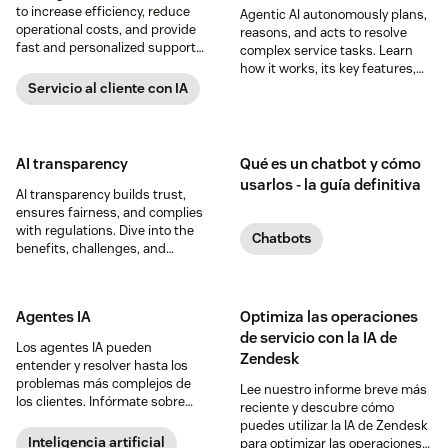
to increase efficiency, reduce
Agentic AI autonomously plans,
operational costs, and provide
reasons, and acts to resolve
fast and personalized support
complex service tasks. Learn
at scale.
how it works, its key features,
benefits, and real-world use
Servicio al cliente con IA
cases.
AI transparency
Qué es un chatbot y cómo
usarlos - la guía definitiva
AI transparency builds trust,
ensures fairness, and complies
with regulations. Dive into the
Chatbots
benefits, challenges, and
strategies to achieve
transparency in AI.
Agentes IA
Optimiza las operaciones
de servicio con la IA de
Los agentes IA pueden
Zendesk
entender y resolver hasta los
problemas más complejos de
Lee nuestro informe breve más
los clientes. Infórmate sobre
reciente y descubre cómo
cómo aumentan la satisfacción
puedes utilizar la IA de Zendesk
del cliente, mejoran la eficiencia
Inteligencia artificial
para optimizar las operaciones