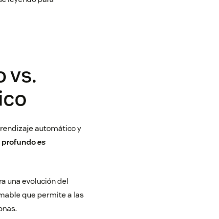
 vs.
ico
prendizaje automático y
e profundo
es
a una evolución del
amable que permite a las
onas.