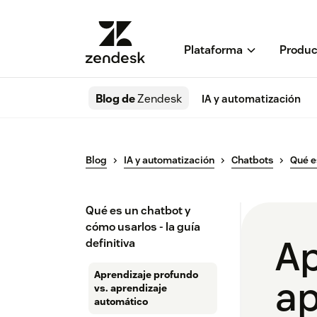
Plataforma
Produc
Blog de
Zendesk
IA y automatización
Blog
IA y automatización
Chatbots
Qué e
Qué es un chatbot y
cómo usarlos - la guía
Ap
definitiva
Aprendizaje profundo
ap
vs. aprendizaje
automático