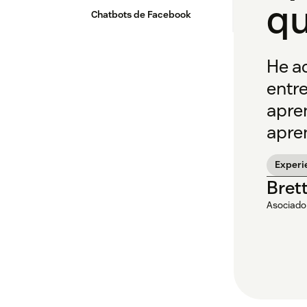
qu
Chatbots de Facebook
He aq
entre
apre
apre
Experi
Bret
Asociado