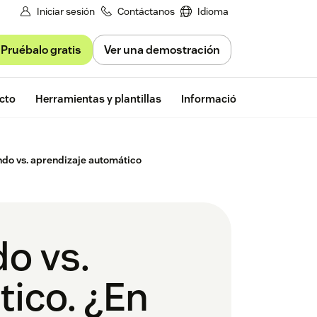
Iniciar sesión
Contáctanos
Idioma
Pruébalo gratis
Ver una demostración
Prueba gratu
cto
Herramientas y plantillas
Información de Zendesk
ndo vs. aprendizaje automático
o vs.
ico. ¿En