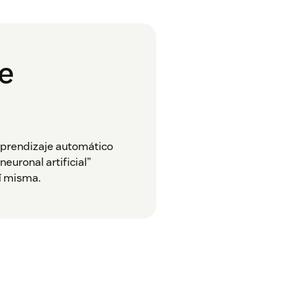
je
prendizaje automático
euronal artificial”
sí misma.