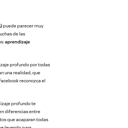
A)
puede parecer muy
muchas de las
os:
aprendizaje
zaje profundo por todas
an una realidad, que
e Facebook reconozca el
izaje profundo te
n diferencias entre
ptos que acaparan todas
gue leyendo para