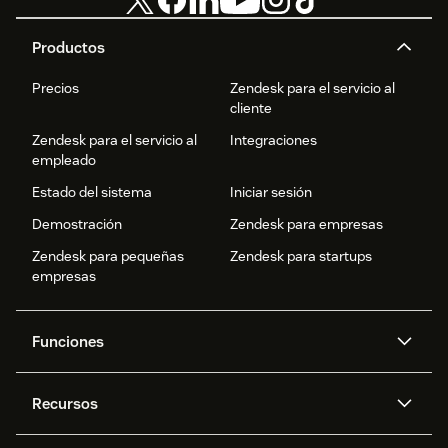
Productos
Precios
Zendesk para el servicio al
cliente
Zendesk para el servicio al
Integraciones
empleado
Estado del sistema
Iniciar sesión
Demostración
Zendesk para empresas
Zendesk para pequeñas
Zendesk para startups
empresas
Funciones
Agentes IA
Copiloto
Recursos
IA de Zendesk
Mensajería y chat en vivo
Centro de ayuda
Seguridad
Privacidad y protección de
Base de conocimientos