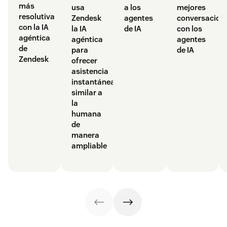
más
mejores
a los
usa
resolutiva
conversacion
agentes
Zendesk
con la IA
con los
de IA
la IA
agéntica
agentes
agéntica
de
de IA
para
Zendesk
ofrecer
asistencia
instantánea
similar a
la
humana
de
manera
ampliable