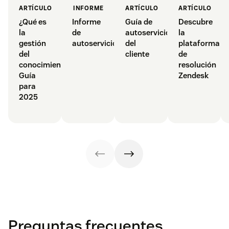
INFORME
ARTÍCULO
ARTÍCULO
ARTÍCULO
Informe
Guía de
Descubre
¿Qué es
de
autoservicio
la
la
autoservicio
del
plataforma
gestión
cliente
de
del
resolución
conocimiento?
Zendesk
Guía
para
2025
Preguntas frecuentes