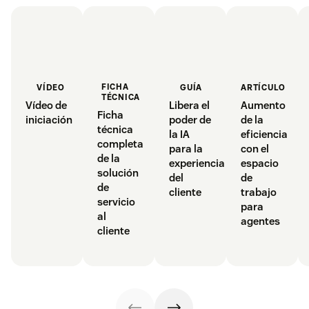
FICHA
GUÍA
ARTÍCULO
VÍDEO
TÉCNICA
Libera el
Aumento
Vídeo de
Ficha
poder de
de la
iniciación
técnica
la IA
eficiencia
completa
para la
con el
de la
experiencia
espacio
solución
del
de
de
cliente
trabajo
servicio
para
al
agentes
cliente