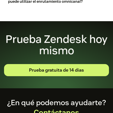
puede utilizar el enrutamiento omnicanal?
Copiloto
agentes IA
varias opciones de enrutamiento
El
enrutamiento omnicanal
Prueba Zendesk hoy
mismo
Prueba gratuita de 14 días
Footer
¿En qué podemos ayudarte?
Contáctanos