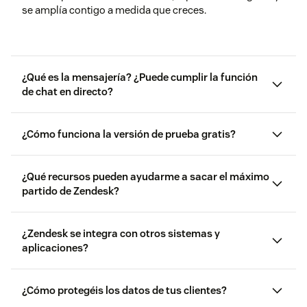
se amplía contigo a medida que creces.
¿Qué es la mensajería? ¿Puede cumplir la función
de chat en directo?
¿Cómo funciona la versión de prueba gratis?
¿Qué recursos pueden ayudarme a sacar el máximo
partido de Zendesk?
¿Zendesk se integra con otros sistemas y
videotutoriales
gratuitos para empezar
aplicaciones?
formación a demanda para
agentes y administradores
el Centro de ayuda de
Zendesk
la Comunidad
¿Cómo protegéis los datos de tus clientes?
Marketplace de
cómo
Zendesk
migrar a Mensajería
comprueba si actualmente