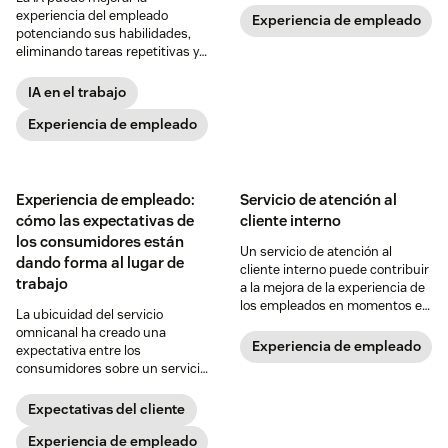
experiencia del empleado
Experiencia de empleado
potenciando sus habilidades,
eliminando tareas repetitivas y
mucho más. Nuestra guía sobre
la IA para la experiencia del
IA en el trabajo
empleado explica cómo.
Experiencia de empleado
Experiencia de empleado:
Servicio de atención al
cómo las expectativas de
cliente interno
los consumidores están
Un servicio de atención al
dando forma al lugar de
cliente interno puede contribuir
trabajo
a la mejora de la experiencia de
los empleados en momentos en
La ubicuidad del servicio
los que no estén satisfechos
omnicanal ha creado una
con su empleo. Aquí te
Experiencia de empleado
expectativa entre los
ofrecemos unos cuantos
consumidores sobre un servicio
consejos.
continuo. Este concepto crítico
está ahora influyendo en el
Expectativas del cliente
lugar de trabajo.
Experiencia de empleado