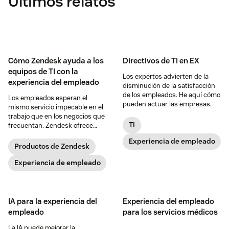
Últimos relatos
Cómo Zendesk ayuda a los
Directivos de TI en EX
equipos de TI con la
Los expertos advierten de la
experiencia del empleado
disminución de la satisfacción
de los empleados. He aquí cómo
Los empleados esperan el
pueden actuar las empresas.
mismo servicio impecable en el
trabajo que en los negocios que
TI
frecuentan. Zendesk ofrece
maneras concretas para que los
Experiencia de empleado
equipos de TI alcancen sus
Productos de Zendesk
objetivos.
Experiencia de empleado
IA para la experiencia del
Experiencia del empleado
empleado
para los servicios médicos
La IA puede mejorar la