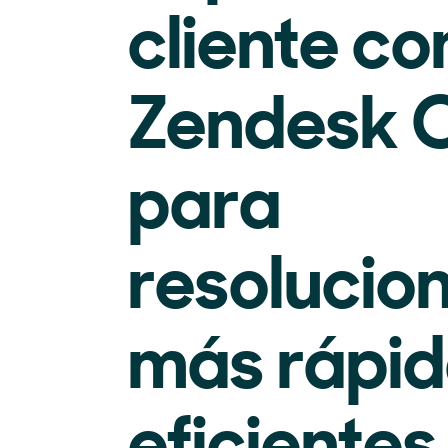
cliente co
Zendesk C
para
resolucio
más rápid