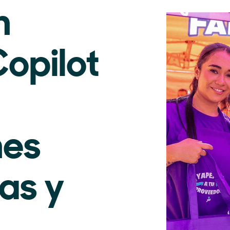
n
opilot
nes
as y