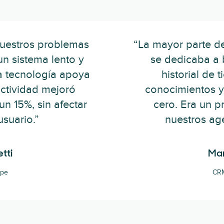
nuestros problemas
“La mayor parte d
n sistema lento y
se dedicaba a b
a tecnología apoya
historial de t
uctividad mejoró
conocimientos y
un 15%, sin afectar
cero. Era un p
usuario.”
nuestros age
tti
Mar
ape
CRM