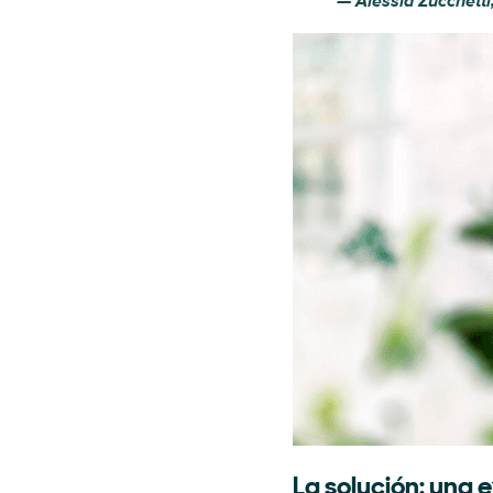
— Alessia Zucchetti
La solución: una