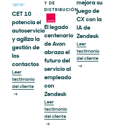
mejora su
Y DE
DISTRIBUCIÓN
juego de
CET 10
CX con la
potencia el
El legado
IA de
autoservicio
centenario
Zendesk
y agiliza la
de Avon
Leer
gestión de
testimonio
abraza el
los
del cliente
futuro del
contactos
servicio al
Leer
empleado
testimonio
con
del cliente
Zendesk
Leer
testimonio
del cliente