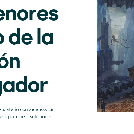
enores
 de la
ión
ugador
ets al año con Zendesk. Su
esk para crear soluciones