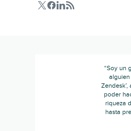
“Soy un 
alguien
Zendesk’, 
poder hac
riqueza d
hasta pr