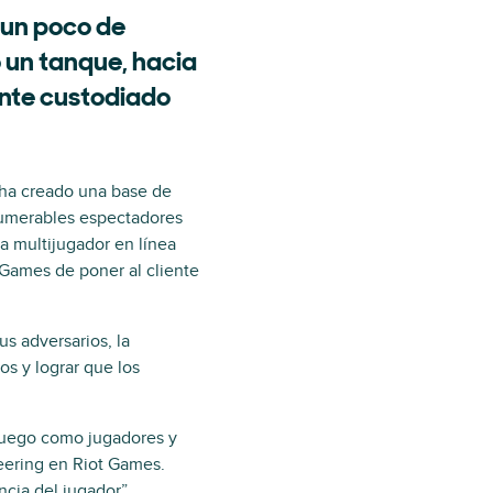
 un poco de
o un tanque, hacia
mente custodiado
 ha creado una base de
numerables espectadores
a multijugador en línea
 Games de poner al cliente
s adversarios, la
s y lograr que los
 juego como jugadores y
eering en Riot Games.
cia del jugador”.