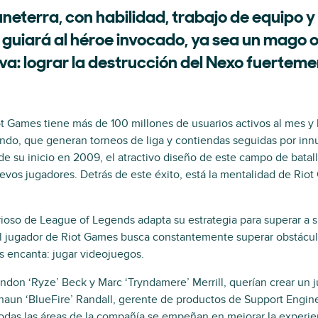
neterra, con habilidad, trabajo de equipo y
r guiará al héroe invocado, ya sea un mago 
itiva: lograr la destrucción del Nexo fuerte
 Games tiene más de 100 millones de usuarios activos al mes y
undo, que generan torneos de liga y contiendas seguidas por in
e su inicio en 2009, el atractivo diseño de este campo de batall
evos jugadores. Detrás de este éxito, está la mentalidad de Riot
ioso de League of Legends adapta su estrategia para superar a su
l jugador de Riot Games busca constantemente superar obstáculo
s encanta: jugar videojuegos.
ndon ‘Ryze’ Beck y Marc ‘Tryndamere’ Merrill, querían crear un
Shaun ‘BlueFire’ Randall, gerente de productos de Support Engin
todas las áreas de la compañía se empeñan en mejorar la experien