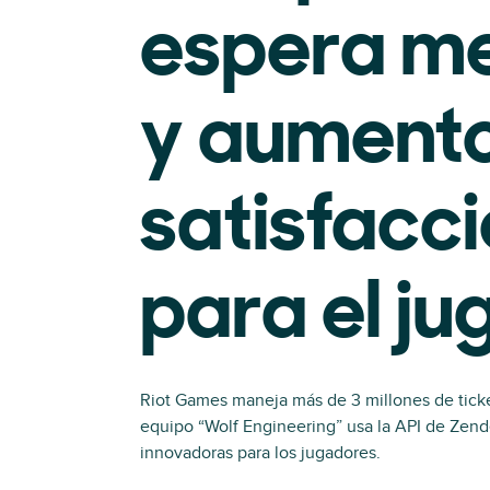
espera m
y aumento
satisfacc
para el j
Riot Games maneja más de 3 millones de tick
equipo “Wolf Engineering” usa la API de Zend
innovadoras para los jugadores.