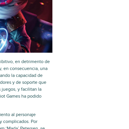
bitivo, en detrimento de
 y, en consecuencia, una
hando la capacidad de
adores y de soporte que
uegos, y facilitan la
 Riot Games ha podido
iento al personaje
 y complicados. Por
am ‘Mada’ Petersen, se