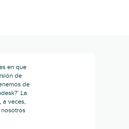
es en que
rsión de
 tenemos de
ndesk?’ La
, a veces,
 nosotros