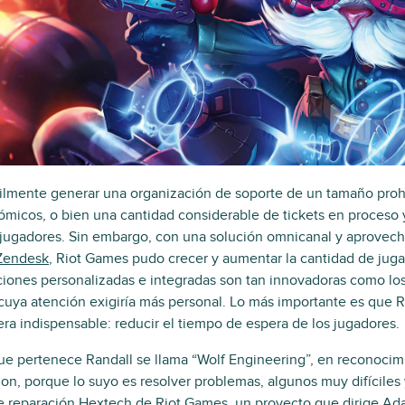
ilmente generar una organización de soporte de un tamaño prohi
ómicos, o bien una cantidad considerable de tickets en proceso
 jugadores. Sin embargo, con una solución omnicanal y aprovec
Zendesk
, Riot Games pudo crecer y aumentar la cantidad de jug
iones personalizadas e integradas son tan innovadoras como los j
s cuya atención exigiría más personal. Lo más importante es que
era indispensable: reducir el tiempo de espera de los jugadores.
ue pertenece Randall se llama “Wolf Engineering”, en reconocim
ion, porque lo suyo es resolver problemas, algunos muy difíciles
e reparación Hextech
de Riot Games, un proyecto que dirige Ad