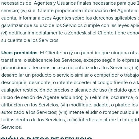
necesarios de, Agentes y Usuarios finales necesarios para que
servicio; (iv) si el Cliente proporciona información del Agente a
cuenta, informar a esos Agentes sobre los derechos aplicables de
garantizar que su uso de los Servicios cumple con las leyes aplic
(vi) notificar inmediatamente a Zendesk si el Cliente tiene con
su cuenta o a los Servicios.
Usos prohibidos.
El Cliente no (y no permitirá que ninguna otra p
transfiera, o sublicencie los Servicios, excepto según lo expres
proporcione a terceros acceso no autorizado a los Servicios; (iii)
desarrollar un producto o servicio similar o competidor o trabajo 
descompile, desmonte, o intente acceder al código fuente o a las
cualquier restricción de precios o alcance de uso (incluido que
inicio de sesión de Agente adquirido); (vi) elimine, oscurezca, 
atribución en los Servicios; (vii) modifique, adapte, o piratee l
autorizado a los Servicios; (viii) intente eludir o romper cualq
tarifas dentro de los Servicios; o (ix) interfiera o altere la integ
Servicios.