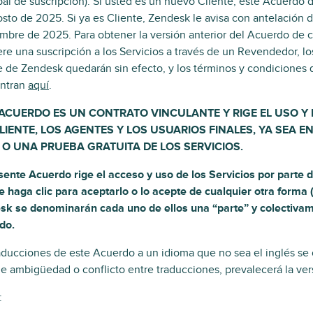
pal de suscripción). Si usted es un nuevo Cliente, este Acuerdo d
sto de 2025. Si ya es Cliente, Zendesk le avisa con antelación d
mbre de 2025. Para obtener la versión anterior del Acuerdo de 
re una suscripción a los Servicios a través de un Revendedor, l
e de Zendesk quedarán sin efecto, y los términos y condiciones q
ntran
aquí
.
 ACUERDO ES UN CONTRATO VINCULANTE Y RIGE EL USO Y 
LIENTE, LOS AGENTES Y LOS USUARIOS FINALES, YA SEA 
 O UNA PRUEBA GRATUITA DE LOS SERVICIOS.
sente Acuerdo rige el acceso y uso de los Servicios por parte d
e haga clic para aceptarlo o lo acepte de cualquier otra forma (
sk se denominarán cada uno de ellos una “parte” y colectivame
do.
aducciones de este Acuerdo a un idioma que no sea el inglés se
e ambigüedad o conflicto entre traducciones, prevalecerá la ver
: