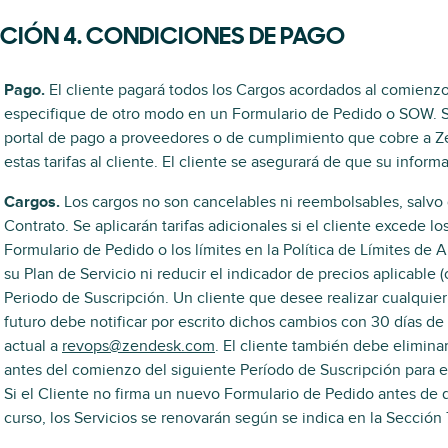
CIÓN 4. CONDICIONES DE PAGO
Pago.
El cliente pagará todos los Cargos acordados al comienzo
especifique de otro modo en un Formulario de Pedido o SOW. Si
portal de pago a proveedores o de cumplimiento que cobre a Z
estas tarifas al cliente. El cliente se asegurará de que su infor
Cargos.
Los cargos no son cancelables ni reembolsables, salvo
Contrato. Se aplicarán tarifas adicionales si el cliente excede lo
Formulario de Pedido o los límites en la Política de Límites d
su Plan de Servicio ni reducir el indicador de precios aplicabl
Periodo de Suscripción. Un cliente que desee realizar cualquie
futuro debe notificar por escrito dichos cambios con 30 días de 
actual a
revops@zendesk.com
. El cliente también debe elimina
antes del comienzo del siguiente Período de Suscripción para ev
Si el Cliente no firma un nuevo Formulario de Pedido antes de q
curso, los Servicios se renovarán según se indica en la Sección 