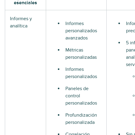
esenciales
Informes y
Informes
Info
analítica
personalizados
pre
avanzados
5 in
Métricas
pan
personalizadas
anal
serv
Informes
personalizados
Paneles de
control
personalizados
Profundización
personalizada
Correlación
Sin 