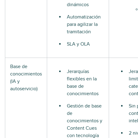
dinámicos
Automatización
para agilizar la
tramitación
SLA y OLA
Base de
Jerarquías
Jera
conocimientos
flexibles en la
limi
(IA y
base de
cate
autoservicio)
conocimientos
con
Gestión de base
Sin 
de
con
conocimientos y
inte
Content Cues
2 ni
con tecnología