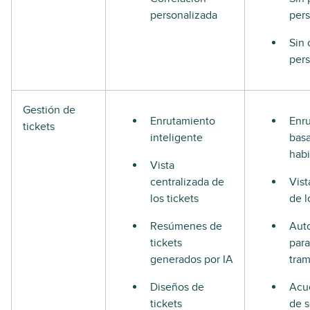
personalizada
pers
Sin 
pers
Gestión de
Enrutamiento
Enr
tickets
inteligente
bas
habi
Vista
centralizada de
Vist
los tickets
de l
Resúmenes de
Aut
tickets
para
generados por IA
tram
Diseños de
Acue
tickets
de s