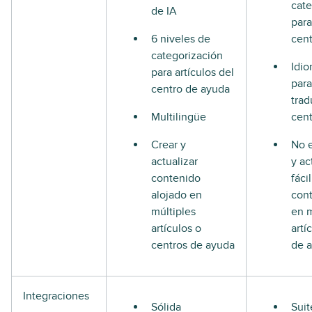
cate
de IA
para
6 niveles de
cen
categorización
Idio
para artículos del
para
centro de ayuda
trad
Multilingüe
cen
Crear y
No e
actualizar
y ac
contenido
fáci
alojado en
cont
múltiples
en m
artículos o
artí
centros de ayuda
de 
Integraciones
Sólida
Suit