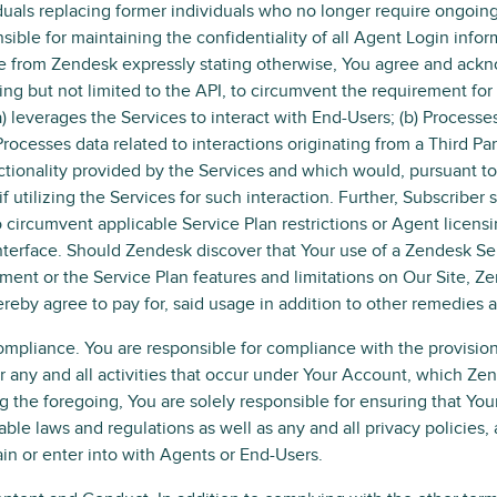
duals replacing former individuals who no longer require ongoin
sible for maintaining the confidentiality of all Agent Login info
e from Zendesk expressly stating otherwise, You agree and ackn
ing but not limited to the API, to circumvent the requirement for
) leverages the Services to interact with End-Users; (b) Processes
 Processes data related to interactions originating from a Third Par
ctionality provided by the Services and which would, pursuant t
if utilizing the Services for such interaction. Further, Subscriber
 circumvent applicable Service Plan restrictions or Agent licensin
nterface. Should Zendesk discover that Your use of a Zendesk Ser
ent or the Service Plan features and limitations on Our Site, Ze
reby agree to pay for, said usage in addition to other remedies a
mpliance. You are responsible for compliance with the provisio
r any and all activities that occur under Your Account, which Ze
ng the foregoing, You are solely responsible for ensuring that Your
able laws and regulations as well as any and all privacy policies
in or enter into with Agents or End-Users.