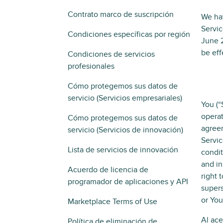
Contrato marco de suscripción
We hav
Servic
Condiciones específicas por región
June 2
be eff
Condiciones de servicios
profesionales
Cómo protegemos sus datos de
servicio (Servicios empresariales)
You (“
operat
Cómo protegemos sus datos de
agreem
servicio (Servicios de innovación)
Servic
Lista de servicios de innovación
condit
and in
Acuerdo de licencia de
right 
programador de aplicaciones y API
supers
or You
Marketplace Terms of Use
Al ace
Política de eliminación de