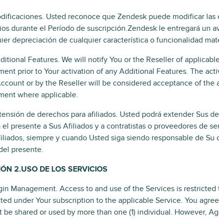
ificaciones. Usted reconoce que Zendesk puede modificar las car
ios durante el Período de suscripción.Zendesk le entregará un 
ier depreciación de cualquier característica o funcionalidad mate
itional Features. We will notify You or the Reseller of applicab
ent prior to Your activation of any Additional Features. The acti
ccount or by the Reseller will be considered acceptance of the 
ment where applicable.
ensión de derechos para afiliados. Usted podrá extender Sus de
 el presente a Sus Afiliados y a contratistas o proveedores de s
iliados, siempre y cuando Usted siga siendo responsable de Su 
 del presente.
ÓN 2.USO DE LOS SERVICIOS
in Management. Access to and use of the Services is restricted 
ted under Your subscription to the applicable Service. You agr
 be shared or used by more than one (1) individual. However, A