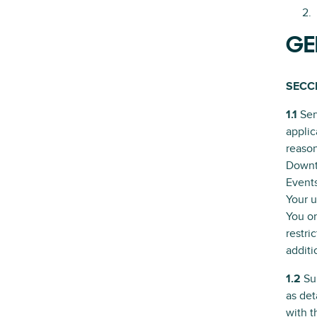
GE
SECCI
1.1
Ser
applic
reason
Downti
Events
Your u
You or
restri
additi
1.2
Sup
as det
with t