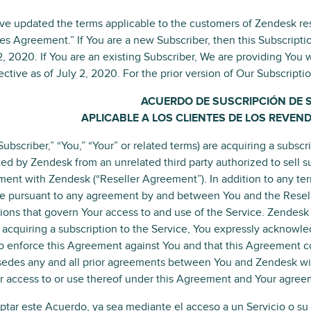
e updated the terms applicable to the customers of Zendesk rese
es Agreement.” If You are a new Subscriber, then this Subscripti
, 2020. If You are an existing Subscriber, We are providing You w
ective as of July 2, 2020. For the prior version of Our Subscript
ACUERDO DE SUSCRIPCIÓN DE 
APLICABLE A LOS CLIENTES DE LOS REVEN
Subscriber,” “You,” “Your” or related terms) are acquiring a subscr
ed by Zendesk from an unrelated third party authorized to sell s
ent with Zendesk (“Reseller Agreement”). In addition to any ter
e pursuant to any agreement by and between You and the Resell
ions that govern Your access to and use of the Service. Zendesk 
 acquiring a subscription to the Service, You expressly acknowl
to enforce this Agreement against You and that this Agreement c
edes any and all prior agreements between You and Zendesk with
r access to or use thereof under this Agreement and Your agre
ptar este Acuerdo, ya sea mediante el acceso a un Servicio o su u