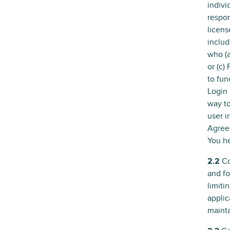
indivi
respon
licens
includ
who (a
or (c)
to fun
Login 
way to
user i
Agreem
You he
2.2
Co
and fo
limiti
applic
mainta