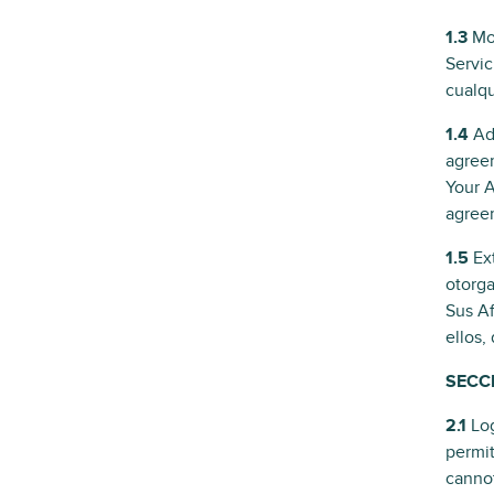
1.3
Mod
Servic
cualqu
1.4
Add
agreem
Your A
agree
1.5
Ext
otorga
Sus Af
ellos,
SECCI
2.1
Log
permit
cannot