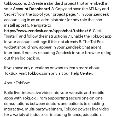
tokbox.com
. 2. Create a standard project (not an embed) in
your
Account Dashboard
. 3. Copy and save the API Key and
Secret from the top of your project page. 4. In your Zendesk
account, log in as an administrator (or any role that can
install apps) 5. Navigate to
https://www.zendesk.com/apps/chat/tokbox/
6. Click
"Install" and follow the instructions 7. Enable the TokBox app
in your account settings if it is not already 8. The TokBox
widget should now appear in your Zendesk Chat agent
interface. If not, try reloading Zendesk in your browser or log
out then log back in.
If you have any questions or want to learn more about
TokBox, visit
Tokbox.com
or visit our
Help Center
.
About TokBox:
Build live, interactive video into your website and mobile
apps with TokBox. From supporting secure one-on-one
consultations between doctors and patients to enabling
interactive, multi-party webinars, TokBox powers live video
for a variety of industries, including finance, education,