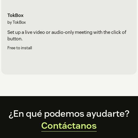
TokBox
by TokBox
Set up a live video or audio-only meeting with the click of
button.
Free to install
Footer
¿En qué podemos ayudarte?
Contáctanos