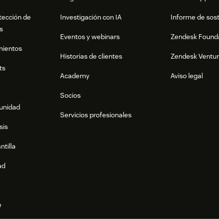
tección de
Investigación con IA
Informe de sost
s
Eventos y webinars
Zendesk Found
mientos
Historias de clientes
Zendesk Ventu
ts
Academy
Aviso legal
Socios
munidad
Servicios profesionales
sis
ntilla
ad
e