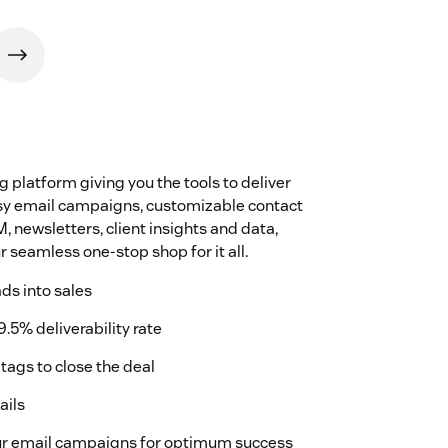
platform giving you the tools to deliver
Easy email campaigns, customizable contact
, newsletters, client insights and data,
 seamless one-stop shop for it all.
ads into sales
9.5% deliverability rate
tags to close the deal
ails
ur email campaigns for optimum success