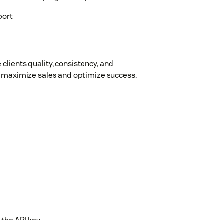
port
 clients quality, consistency, and
an maximize sales and optimize success.
 the API key.