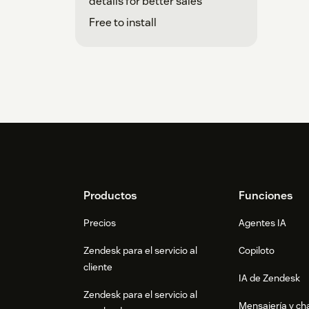
details for better sales
Free to install
Footer
Productos
Funciones
Precios
Agentes IA
Zendesk para el servicio al
Copiloto
cliente
IA de Zendesk
Zendesk para el servicio al
Mensajería y cha