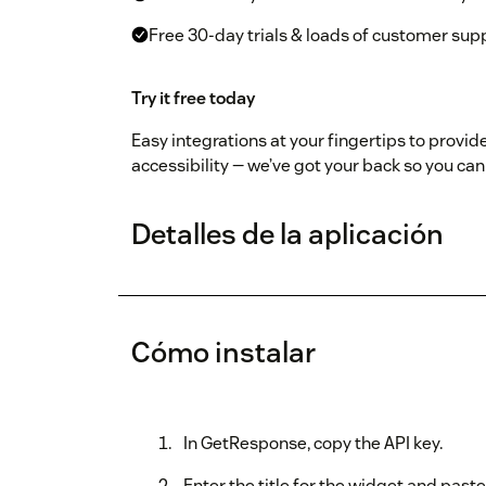
Free 30-day trials & loads of customer sup
Try it free today
Easy integrations at your fingertips to provide
accessibility — we’ve got your back so you c
Detalles de la aplicación
Cómo instalar
In GetResponse, copy the API key.
Enter the title for the widget and paste