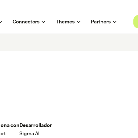
Connectors
Themes
Partners
iona con
Desarrollador
ort
Sigma AI