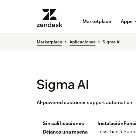
Marketplace
Apps
Marketplace
Aplicaciones
Sigma AI
Sigma AI
AI-powered customer support automation.
Sin calificaciones
Instalación
Func
Less than 5
Supp
Déjanos una reseña