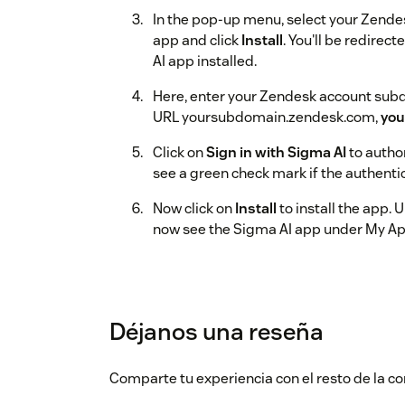
In the pop-up menu, select your Zendes
app and click
Install
. You'll be redire
AI app installed.
Here, enter your Zendesk account sub
URL yoursubdomain.zendesk.com,
yo
Click on
Sign in with Sigma AI
to author
see a green check mark if the authentic
Now click on
Install
to install the app. 
now see the Sigma AI app under My Ap
Déjanos una reseña
Comparte tu experiencia con el resto de la