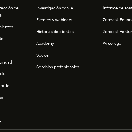
tección de
Investigación con IA
Informe de sost
s
Eventos y webinars
Zendesk Found
mientos
Historias de clientes
Zendesk Ventu
ts
Academy
Aviso legal
Socios
munidad
Servicios profesionales
sis
ntilla
ad
e