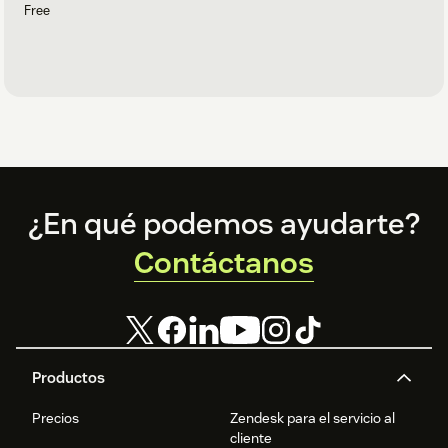
Free
Footer
¿En qué podemos ayudarte?
Contáctanos
Productos
Precios
Zendesk para el servicio al
cliente