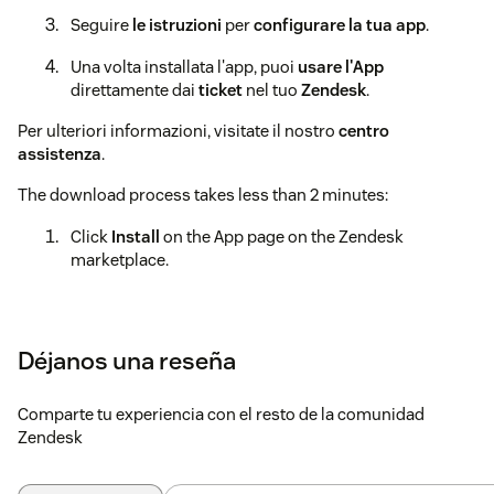
Seguire
le istruzioni
per
configurare la tua app
.
Una volta installata l'app, puoi
usare l'App
direttamente dai
ticket
nel tuo
Zendesk
.
Per ulteriori informazioni, visitate il nostro
centro
assistenza
.
The download process takes less than 2 minutes:
Click
Install
on the App page on the Zendesk
marketplace.
Log in
to your
Zendesk
account to finalize the
installation of the application.
Déjanos una reseña
Follow
the instructions
to
configure your app
.
Once the app is installed, you can
use the App
directly
Comparte tu experiencia con el resto de la comunidad
from the ticket
.
Zendesk
For more information, please visit our
support center
.