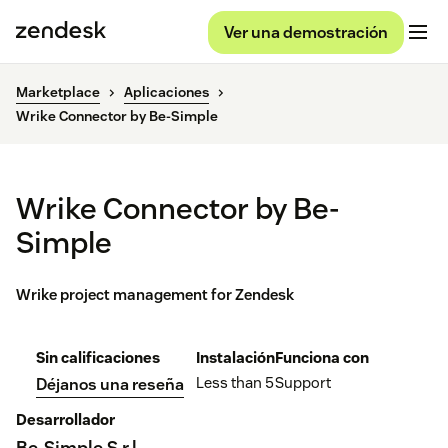
Ver una demostración
Marketplace
Aplicaciones
Wrike Connector by Be-Simple
Wrike Connector by Be-
Simple
Wrike project management for Zendesk
Sin calificaciones
Instalación
Funciona con
Less than 5
Support
Déjanos una reseña
Desarrollador
Be-Simple S.r.l.