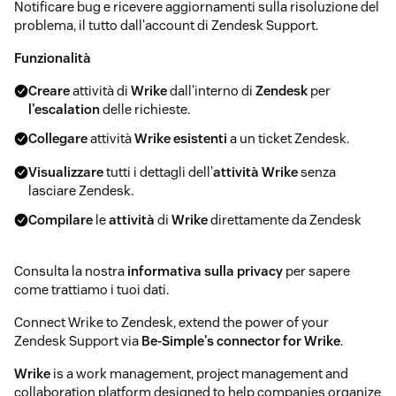
Notificare bug e ricevere aggiornamenti sulla risoluzione del
problema, il tutto dall'account di Zendesk Support.
Funzionalità
Creare
attività di
Wrike
dall'interno di
Zendesk
per
l'escalation
delle richieste.
Collegare
attività
Wrike esistenti
a un ticket Zendesk.
Visualizzare
tutti i dettagli dell'
attività Wrike
senza
lasciare Zendesk.
Compilare
le
attività
di
Wrike
direttamente da Zendesk
Consulta la nostra
informativa sulla privacy
per sapere
come trattiamo i tuoi dati.
Connect Wrike to Zendesk, extend the power of your
Zendesk Support via
Be-Simple's connector for Wrike
.
Wrike
is a work management, project management and
collaboration platform designed to help companies organize