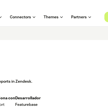
Connectors
Themes
Partners
eports in Zendesk.
iona con
Desarrollador
ort
Featurebase