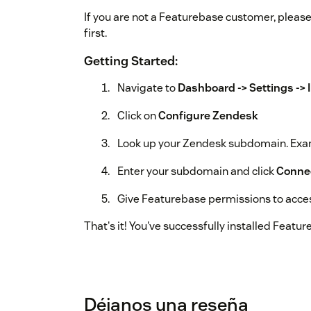
If you are not a Featurebase customer, pleas
first.
Getting Started:
Navigate to
Dashboard -> Settings -> 
Click on
Configure Zendesk
Look up your Zendesk subdomain. Ex
Enter your subdomain and click
Conne
Give Featurebase permissions to acce
That's it! You've successfully installed Featu
Déjanos una reseña