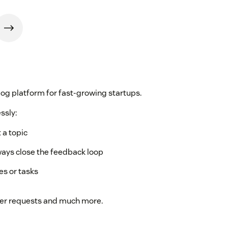
og platform for fast-growing startups.
ssly:
 a topic
ays close the feedback loop
es or tasks
omer requests and much more.