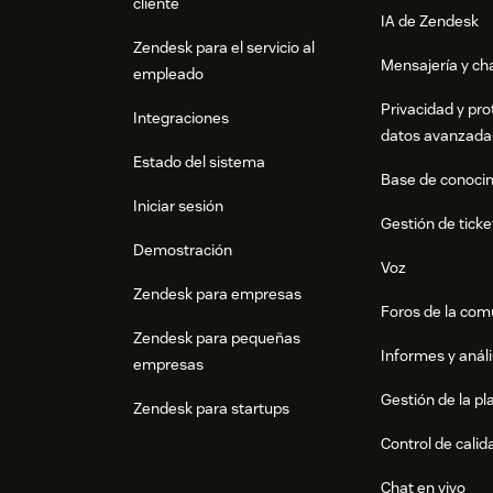
cliente
IA de Zendesk
Zendesk para el servicio al
Mensajería y cha
empleado
Privacidad y pro
Integraciones
datos avanzada
Estado del sistema
Base de conoci
Iniciar sesión
Gestión de ticke
Demostración
Voz
Zendesk para empresas
Foros de la co
Zendesk para pequeñas
Informes y análi
empresas
Gestión de la pla
Zendesk para startups
Control de calid
Chat en vivo