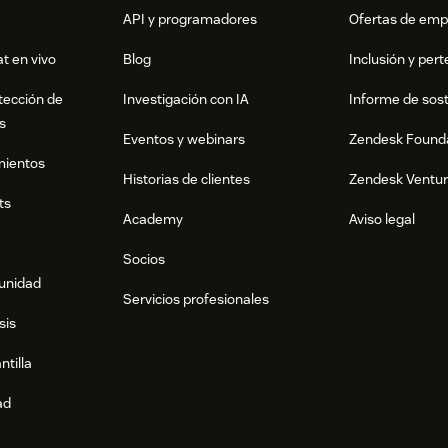
API y programadores
Ofertas de emp
t en vivo
Blog
Inclusión y per
tección de
Investigación con IA
Informe de sost
s
Eventos y webinars
Zendesk Found
mientos
Historias de clientes
Zendesk Ventu
ts
Academy
Aviso legal
Socios
munidad
Servicios profesionales
sis
ntilla
ad