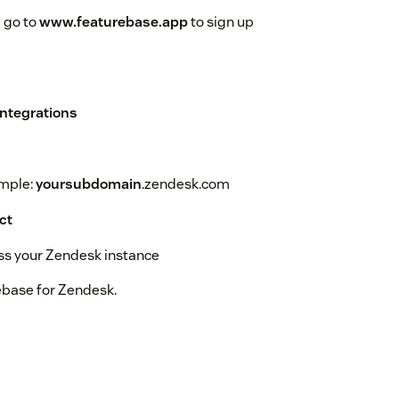
e go to
www.featurebase.app
to sign up
Integrations
ample:
yoursubdomain
.zendesk.com
ct
ss your Zendesk instance
rebase for Zendesk.