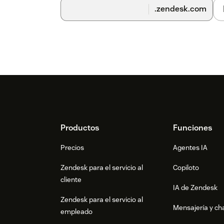
.zendesk.com
Footer
Productos
Funciones
Precios
Agentes IA
Zendesk para el servicio al
Copiloto
cliente
IA de Zendesk
Zendesk para el servicio al
Mensajería y cha
empleado