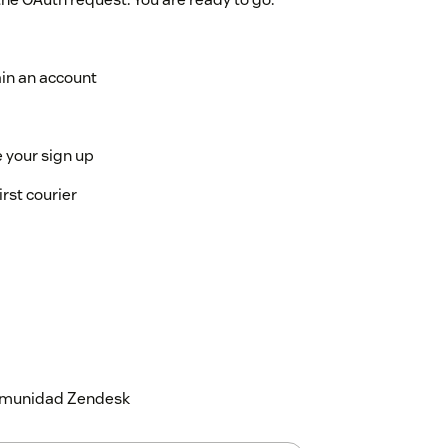
ain an account
e your sign up
irst courier
 comunidad Zendesk