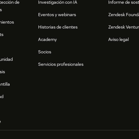
tección de
Investigación con IA
Informe de sost
s
Eventos y webinars
Zendesk Found
mientos
Historias de clientes
Zendesk Ventu
ts
Academy
Aviso legal
Socios
munidad
Servicios profesionales
sis
ntilla
ad
e