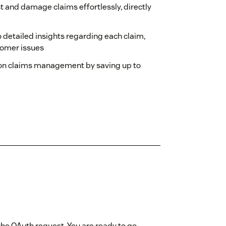
 and damage claims effortlessly, directly
o detailed insights regarding each claim,
tomer issues
on claims management by saving up to
 the OAuth request. You are ready to go.