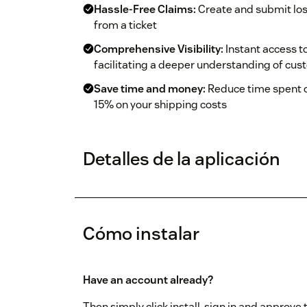
Hassle-Free Claims:
Create and submit lost
from a ticket
Comprehensive Visibility:
Instant access t
facilitating a deeper understanding of cus
Save time and money:
Reduce time spent 
15% on your shipping costs
Detalles de la aplicación
Cómo instalar
Have an account already?
Then simply click install, sign in and approve