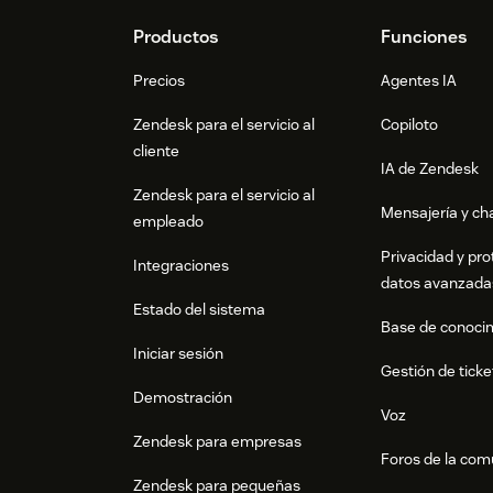
Footer
Productos
Funciones
Precios
Agentes IA
Zendesk para el servicio al
Copiloto
cliente
IA de Zendesk
Zendesk para el servicio al
Mensajería y cha
empleado
Privacidad y pro
Integraciones
datos avanzada
Estado del sistema
Base de conoci
Iniciar sesión
Gestión de ticke
Demostración
Voz
Zendesk para empresas
Foros de la co
Zendesk para pequeñas