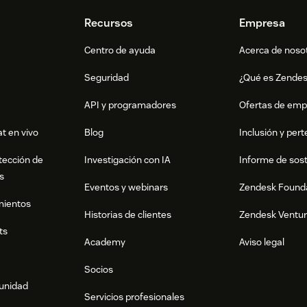
Recursos
Empresa
Centro de ayuda
Acerca de noso
Seguridad
¿Qué es Zende
API y programadores
Ofertas de emp
t en vivo
Blog
Inclusión y per
tección de
Investigación con IA
Informe de sost
s
Eventos y webinars
Zendesk Found
mientos
Historias de clientes
Zendesk Ventu
ts
Academy
Aviso legal
Socios
munidad
Servicios profesionales