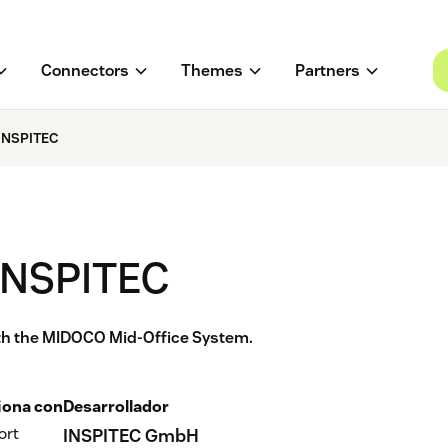
Connectors
Themes
Partners
INSPITEC
INSPITEC
ith the MIDOCO Mid-Office System.
iona con
Desarrollador
ort
INSPITEC GmbH