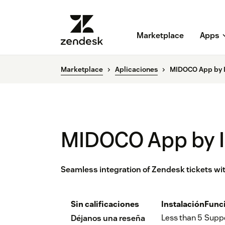
Marketplace
Apps
Marketplace
Aplicaciones
MIDOCO App by 
MIDOCO App by 
Seamless integration of Zendesk tickets w
Sin calificaciones
Instalación
Func
Less than 5
Supp
Déjanos una reseña