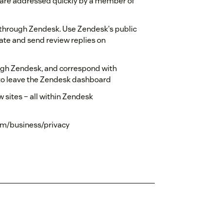
 are addressed quickly by a member of
r through Zendesk. Use Zendesk's public
ate and send review replies on
ugh Zendesk, and correspond with
to leave the Zendesk dashboard
 sites – all within Zendesk
om/business/privacy