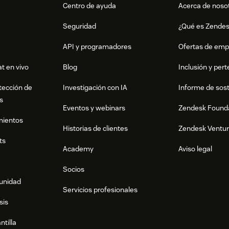
Centro de ayuda
Acerca de noso
Seguridad
¿Qué es Zende
API y programadores
Ofertas de emp
t en vivo
Blog
Inclusión y per
tección de
Investigación con IA
Informe de sost
s
Eventos y webinars
Zendesk Found
mientos
Historias de clientes
Zendesk Ventu
ts
Academy
Aviso legal
count button.
Socios
munidad
Servicios profesionales
sis
ntilla