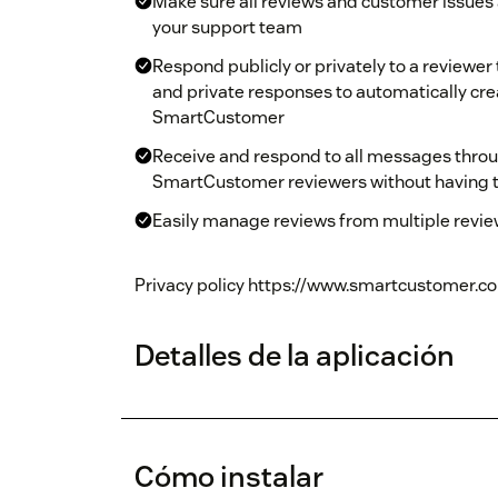
Make sure all reviews and customer issues
your support team
Respond publicly or privately to a reviewe
and private responses to automatically cre
SmartCustomer
Receive and respond to all messages thro
SmartCustomer reviewers without having 
Easily manage reviews from multiple review
Privacy policy https://www.smartcustomer.c
Detalles de la aplicación
Cómo instalar