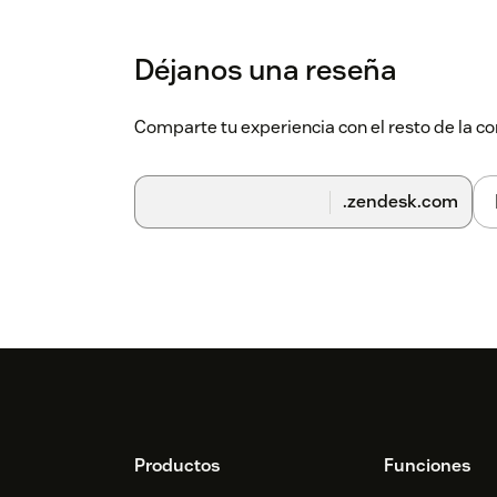
3. Go to Channels > Channel Integrations.
Déjanos una reseña
Comparte tu experiencia con el resto de la
.zendesk.com
4. Click on SmartCustomer channel.
Footer
Productos
Funciones