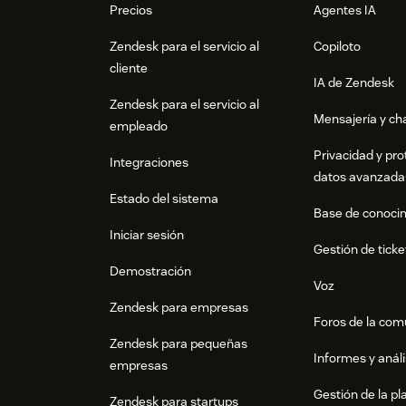
Precios
Agentes IA
Zendesk para el servicio al
Copiloto
cliente
IA de Zendesk
Zendesk para el servicio al
Mensajería y cha
empleado
Privacidad y pro
Integraciones
datos avanzada
Estado del sistema
Base de conoci
Iniciar sesión
Gestión de ticke
5. Click on Accounts tab, then click on Add ac
Demostración
Voz
Zendesk para empresas
Foros de la co
Zendesk para pequeñas
Informes y análi
empresas
Gestión de la pla
Zendesk para startups