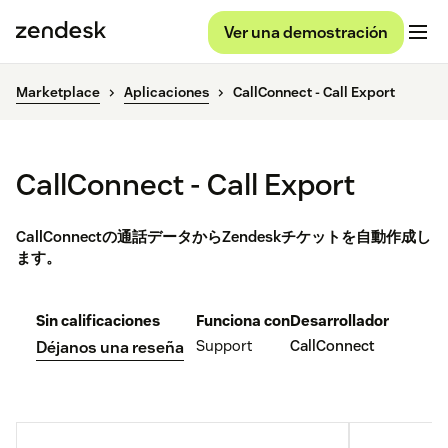
Ver una demostración
Marketplace
Aplicaciones
CallConnect - Call Export
CallConnect - Call Export
CallConnectの通話データからZendeskチケットを自動作成し
ます。
Sin calificaciones
Funciona con
Desarrollador
Support
CallConnect
Déjanos una reseña