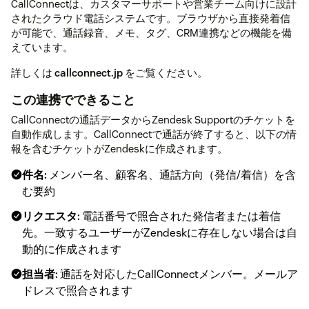
CallConnectは、カスタマーサポートや営業チーム向けに設計
されたクラウド電話システムです。ブラウザから直接発着信
が可能で、通話録音、メモ、タグ、CRM連携などの機能を備
えています。
詳しくは
callconnect.jp
をご覧ください。
この連携でできること
CallConnectの通話データからZendesk Supportのチケットを
自動作成します。CallConnectで通話が終了すると、以下の情
報を含むチケットがZendeskに作成されます。
件名:
メンバー名、顧客名、通話方向（発信/着信）を含
む要約
リクエスタ:
電話番号で照合された発信者または着信
先。一致するユーザーがZendeskに存在しない場合は自
動的に作成されます
担当者:
通話を対応したCallConnectメンバー。メールア
ドレスで照合されます