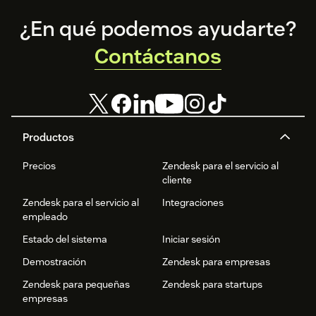
Footer
¿En qué podemos ayudarte?
Contáctanos
Productos
Precios
Zendesk para el servicio al
cliente
Zendesk para el servicio al
Integraciones
empleado
Estado del sistema
Iniciar sesión
Demostración
Zendesk para empresas
Zendesk para pequeñas
Zendesk para startups
empresas