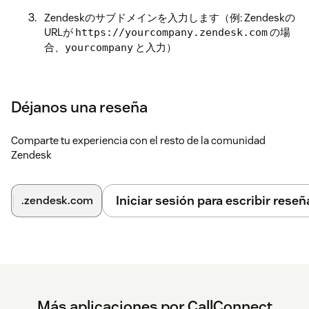
Zendeskのサブドメインを入力します（例: Zendeskの
URLが
の場
https://yourcompany.zendesk.com
合、
と入力）
yourcompany
どの通話イベントでチケットを作成するかを選択しま
す（例: 発信通話、着信通話、発信不在、着信不在、営
業時間外着信）
Déjanos una reseña
連携
ボタンをクリックします。Zendeskにリダイレク
Comparte tu experiencia con el resto de la comunidad
トされ、CallConnectにチケット作成の権限を付与す
Zendesk
るよう求められます
Zendeskの認可画面で
Allow
（許可）をクリックして
接続を承認します。連携が完了すると、CallConnect
Iniciar sesión para escribir reseñ
.zendesk.com
の設定画面に戻ります
重要: 電話番号バリデーションの無効化
Zendeskアカウントでエンドユーザーの電話番号バリデーシ
ョンを無効にしてください。この設定が有効な場合、
CallConnectは電話番号を国内形式（E.164ではない）で送信
Más aplicaciones por CallConnect
するため、チケット作成が失敗します。