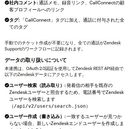
社内コメント:
通話メモ、録音リンク、CallConnectの顧
客プロフィールへのリンク
タグ:
「CallConnect」タグに加え、通話に付与された全
てのタグ
手動でのチケット作成が不要になり、全ての通話がZendesk
Supportのワークフローに記録されます。
データの取り扱いについて
本連携は、OAuth 2.0認証を使用してZendesk REST API経由で
以下のZendeskデータにアクセスします。
ユーザー検索（読み取り）:
発着信の相手を既存の
Zendeskユーザーと照合するため、電話番号でZendesk
ユーザーを検索します
（
）
/api/v2/users/search.json
ユーザー作成（書き込み）:
一致するユーザーが見つか
らない場合、新しいZendeskエンドユーザーを作成しま