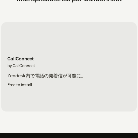
管理センター
>
メンバー
>
設定
>
エンドユーザー
に移
動します
「ユーザーの電話番号を検証」
のチェックを外します
保存
をクリックします
詳細は
ヘルプセンターのセットアップガイド
をご覧くださ
い。
CallConnect
by CallConnect
お困りですか？
Zendesk内で電話の発着信が可能に。
ヘルプセンター
をご覧いただくか、support@callconnect.jp
までお問い合わせください。
Free to install