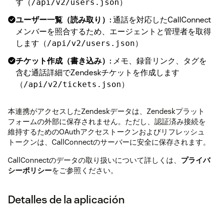
す（
）
/api/v2/users.json
ユーザー一覧（読み取り）:
通話を対応したCallConnect
メンバーを照合するため、エージェントと管理者を取得
します（
）
/api/v2/users.json
チケット作成（書き込み）:
メモ、録音リンク、タグを
含む通話詳細でZendeskチケットを作成します
（
）
/api/v2/tickets.json
本連携がアクセスしたZendeskデータは、Zendeskプラット
フォームの外部に保存されません。ただし、認証済み接続を
維持するためのOAuthアクセストークンおよびリフレッシュ
トークンは、CallConnectのサーバーに安全に保存されます。
CallConnectのデータの取り扱いについて詳しくは、
プライバ
シーポリシー
をご参照ください。
Detalles de la aplicación