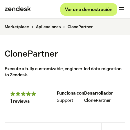
Ver una demostración
Marketplace
Aplicaciones
ClonePartner
ClonePartner
Execute a fully customizable, engineer-led data migration
to Zendesk.
Funciona con
Desarrollador
Support
ClonePartner
1 reviews