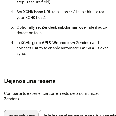
step 1 (secure field).
Set
XCHK base URL
to
(or
https://in.xchk.io
your XCHK host).
Optionally set
Zendesk subdomain override
if auto-
detection fails.
In XCHK, go to
API & Webhooks → Zendesk
and
connect OAuth to enable automatic PASS/FAIL ticket
sync.
Déjanos una reseña
Comparte tu experiencia con el resto de la comunidad
Zendesk
Iniciar sesión para escribir reseñ
.zendesk.com