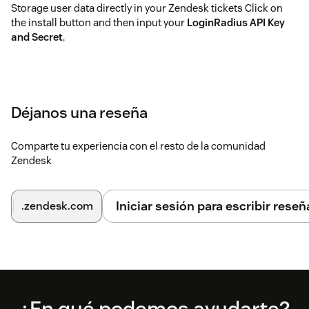
Storage user data directly in your Zendesk tickets Click on
the install button and then input your
LoginRadius API Key
and Secret
.
Déjanos una reseña
Comparte tu experiencia con el resto de la comunidad
Zendesk
Iniciar sesión para escribir reseñ
.zendesk.com
Footer
¿En qué podemos ayudarte?