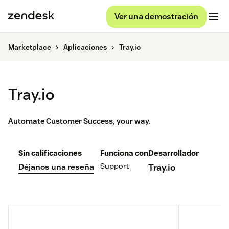
Ver una demostración
Marketplace
Aplicaciones
Tray.io
Tray.io
Automate Customer Success, your way.
Sin calificaciones
Funciona con
Desarrollador
Support
Déjanos una reseña
Tray.io