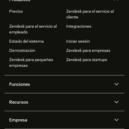
Precios
Zendesk para el servicio al
cliente
Zendesk para el servicio al
Integraciones
empleado
Estado del sistema
Iniciar sesión
Demostración
Zendesk para empresas
Zendesk para pequeñas
Zendesk para startups
empresas
Funciones
Agentes IA
Copiloto
Recursos
IA de Zendesk
Mensajería y chat en vivo
Centro de ayuda
Seguridad
Privacidad y protección de
Base de conocimientos
Empresa
datos avanzadas
API y programadores
Blog