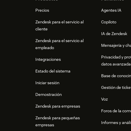
Footer
Precios
Agentes IA
Zendesk para el servicio al
Copiloto
cliente
IA de Zendesk
Zendesk para el servicio al
Mensajería y cha
empleado
Privacidad y pro
Integraciones
datos avanzada
Estado del sistema
Base de conoci
Iniciar sesión
Gestión de ticke
Demostración
Voz
Zendesk para empresas
Foros de la co
Zendesk para pequeñas
Informes y análi
empresas