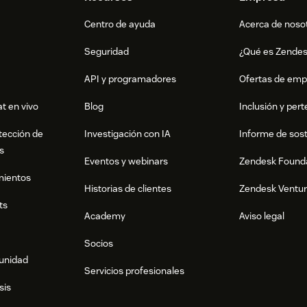
Centro de ayuda
Acerca de noso
Seguridad
¿Qué es Zende
API y programadores
Ofertas de emp
t en vivo
Blog
Inclusión y per
tección de
Investigación con IA
Informe de sost
s
Eventos y webinars
Zendesk Found
mientos
Historias de clientes
Zendesk Ventu
ts
Academy
Aviso legal
Socios
munidad
Servicios profesionales
sis