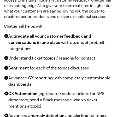
access to insights hidden in customer feedback. Chattermill
uses cutting-edge AI to give your team real-time insight into
what your customers are saying, giving you the power to
create superior products and deliver exceptional service.
Chattermill helps with:
Aggregate
all your customer feedback and
conversations in one place
with dozens of prebuilt
integrations
Understand ticket
topics
/ reasons for contact
Sentiment
for each of the topics discussed
Advanced
CX reporting
with completely customisable
dashboards
CX Automation
(eg. create Zendesk tickets for NPS
detractors, send a Slack message when a ticket
mentions a topic)
Advanced
anomaly detection
and
alerting
for topics