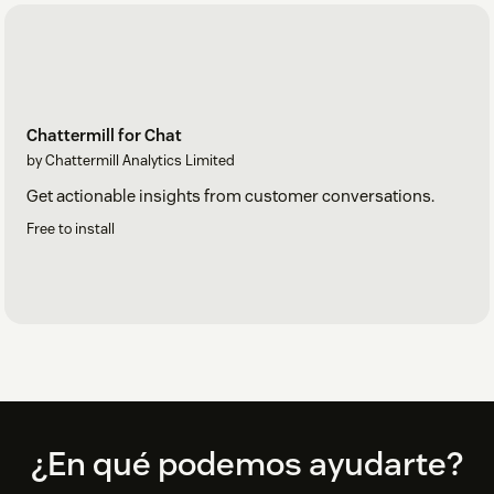
Chattermill for Chat
by Chattermill Analytics Limited
Get actionable insights from customer conversations.
Free to install
Footer
¿En qué podemos ayudarte?