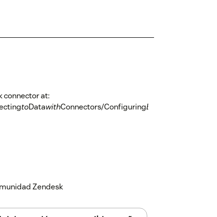
 connector at:
ecting
to
Data
with
Connectors/Configuring
Each
Connector/Con
 comunidad Zendesk