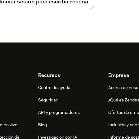
Iniciar sesión para escribir reseña
Recursos
Empresa
Centro de ayuda
Acerca de noso
Seguridad
¿Qué es Zende
API y programadores
Ofertas de emp
t en vivo
Blog
Inclusión y per
tección de
Investigación con IA
Informe de sost