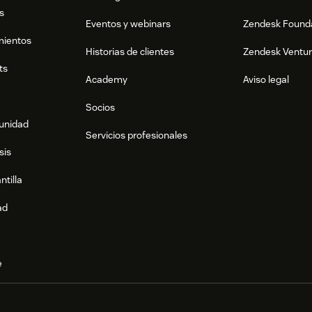
s
Eventos y webinars
Zendesk Found
mientos
Historias de clientes
Zendesk Ventu
ts
Academy
Aviso legal
Socios
munidad
Servicios profesionales
sis
ntilla
ad
e