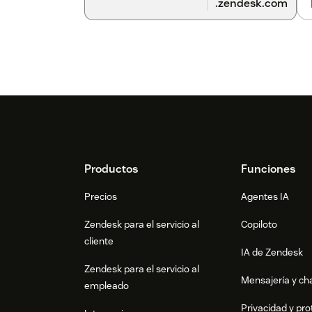
.zendesk.com
Footer
Productos
Funciones
Precios
Agentes IA
Zendesk para el servicio al
Copiloto
cliente
IA de Zendesk
Zendesk para el servicio al
Mensajería y cha
empleado
Privacidad y pro