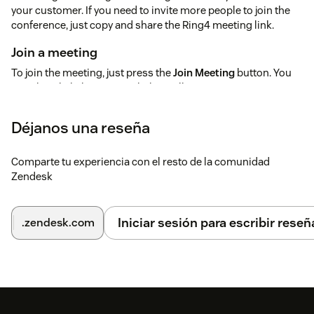
your customer. If you need to invite more people to join the
conference, just copy and share the Ring4 meeting link.
Join a meeting
To join the meeting, just press the
Join Meeting
button. You
can also click the meeting link. It will open a Ring4 meeting
web page. No software install is required to join a meeting. It
all happens in the web browser.
Déjanos una reseña
In meeting experience 👨‍💻
Comparte tu experiencia con el resto de la comunidad
Features available during the video call:
Zendesk
Show/Hide your camera
Mute/Unmute your microphone
Iniciar sesión para escribir reseñ
.zendesk.com
Enable screen sharing
Select your microphone, speaker, camera
Invite participants