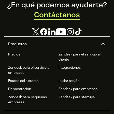
Footer
¿En qué podemos ayudarte?
Contáctanos
Browsers support
Ring4 Video meeting is tested on:
Google Chrome Desktop and mobile
Safari Desktop and mobile
Productos
Brave Desktop
Precios
Zendesk para el servicio al
cliente
Mozilla Firefox Desktop
Zendesk para el servicio al
Integraciones
Microsoft Edge Desktop
empleado
Estado del sistema
Iniciar sesión
Other browsers with webRTC support
Demostración
Zendesk para empresas
Zendesk para pequeñas
Zendesk para startups
empresas