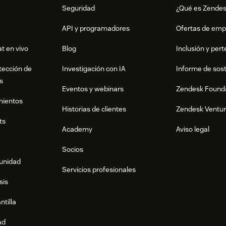
Seguridad
¿Qué es Zende
API y programadores
Ofertas de emp
t en vivo
Blog
Inclusión y per
tección de
Investigación con IA
Informe de sost
s
Eventos y webinars
Zendesk Found
mientos
Historias de clientes
Zendesk Ventu
ts
Academy
Aviso legal
Socios
munidad
Servicios profesionales
sis
ntilla
ad