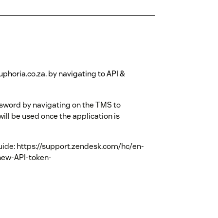
uphoria.co.za. by navigating to API &
sword by navigating on the TMS to
ll be used once the application is
guide: https://support.zendesk.com/hc/en-
new-API-token-