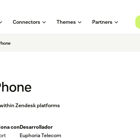
Connectors
Themes
Partners
Phone
Phone
e within Zendesk platforms
iona con
Desarrollador
ort
Euphoria Telecom