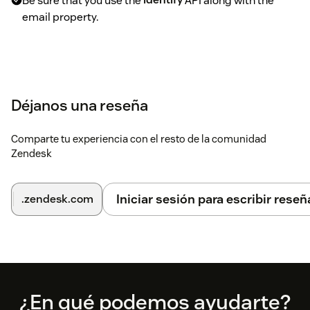
Be sure that you use the
identify
API along with the
email property.
Déjanos una reseña
Comparte tu experiencia con el resto de la comunidad
Zendesk
Iniciar sesión para escribir reseñ
.zendesk.com
Footer
¿En qué podemos ayudarte?