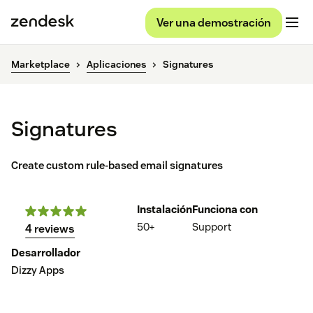
Ver una demostración
Marketplace
Aplicaciones
Signatures
Signatures
Create custom rule-based email signatures
Instalación
Funciona con
50+
Support
4 reviews
Desarrollador
Dizzy Apps