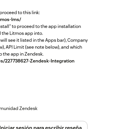
roceed to this link:
tmos-lms/
stall" to proceed to the app installation
l the Litmos app into.
will see it listed in the Apps bar), Company
w), API Limit (see note below), and which
to the app in Zendesk.
les/227738627-Zendesk-Integration
 comunidad Zendesk
Iniciar sesión para escribir reseña