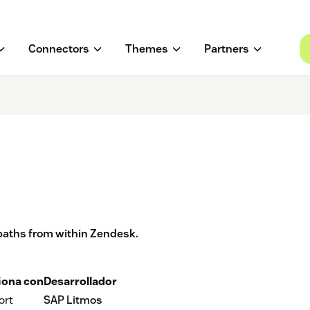
Connectors
Themes
Partners
 paths from within Zendesk.
iona con
Desarrollador
ort
SAP Litmos