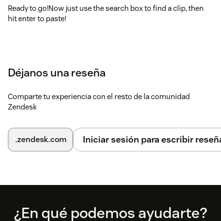
Ready to go!Now just use the search box to find a clip, then
hit enter to paste!
Déjanos una reseña
Comparte tu experiencia con el resto de la comunidad
Zendesk
Iniciar sesión para escribir reseñ
.zendesk.com
Footer
¿En qué podemos ayudarte?