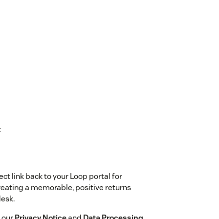
t
ect link back to your Loop portal for
reating a memorable, positive returns
desk.
 our
Privacy Notice
and
Data Processing