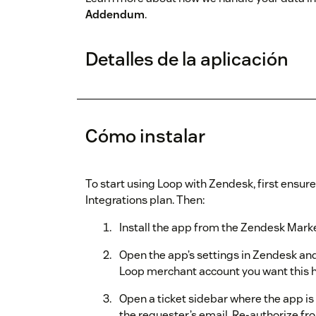
Addendum
.
Detalles de la aplicación
Cómo instalar
To start using Loop with Zendesk, first ensur
Integrations plan. Then:
Install the app from the Zendesk Mark
Open the app’s settings in Zendesk an
Loop merchant account you want this he
Open a ticket sidebar where the app is
the requester’s email. Re-authorize fr