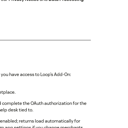
e you have access to Loop’s Add-On:
etplace.
d complete the OAuth authorization for the
lp desk tied to.
 enabled; returns load automatically for
om app settings if you change merchants.