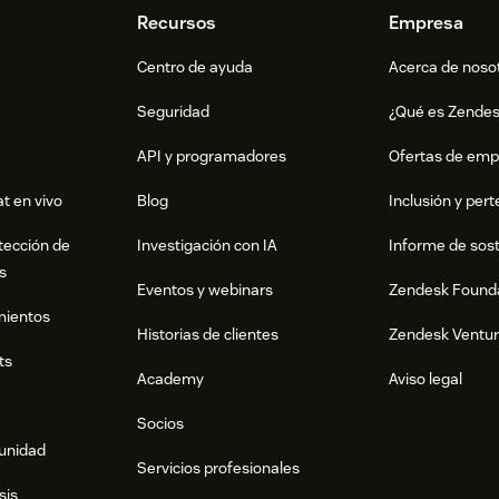
Recursos
Empresa
Centro de ayuda
Acerca de noso
Seguridad
¿Qué es Zende
API y programadores
Ofertas de emp
t en vivo
Blog
Inclusión y per
tección de
Investigación con IA
Informe de sost
s
Eventos y webinars
Zendesk Found
mientos
Historias de clientes
Zendesk Ventu
ts
Academy
Aviso legal
Socios
munidad
Servicios profesionales
sis