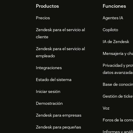
Footer
Productos
Funciones
Precios
Agentes IA
Zendesk para el servicio al
Copiloto
cliente
IA de Zendesk
Zendesk para el servicio al
Mensajería y cha
empleado
Privacidad y pro
Integraciones
datos avanzada
Estado del sistema
Base de conoci
Iniciar sesión
Gestión de ticke
Demostración
Voz
Zendesk para empresas
Foros de la co
Zendesk para pequeñas
Informes y análi