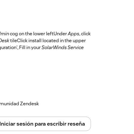
dmin
cog on the lower leftUnder
Apps
, click
Desk
tileClick install located in the upper
ation', Fill in your
SolarWinds Service
 comunidad Zendesk
Iniciar sesión para escribir reseña