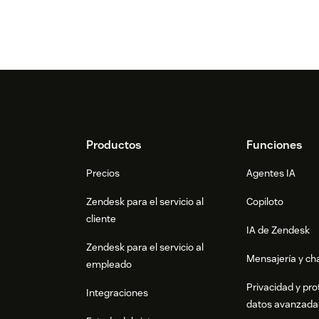
Footer
Productos
Funciones
Precios
Agentes IA
Zendesk para el servicio al
Copiloto
cliente
IA de Zendesk
Zendesk para el servicio al
Mensajería y cha
empleado
Privacidad y pro
Integraciones
datos avanzada