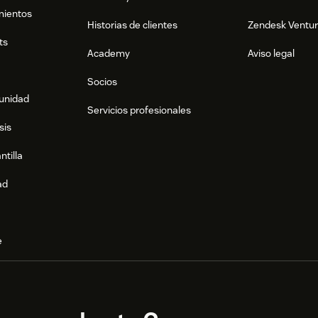
mientos
Historias de clientes
Zendesk Ventu
ts
Academy
Aviso legal
Socios
munidad
Servicios profesionales
sis
ntilla
ad
e