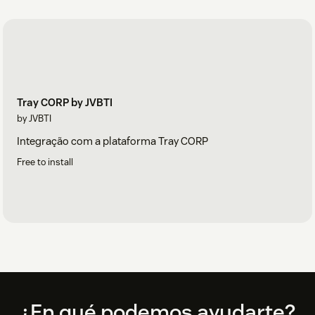
Tray CORP by JVBTI
by JVBTI
Integração com a plataforma Tray CORP
Free to install
Footer
¿En qué podemos ayudarte?