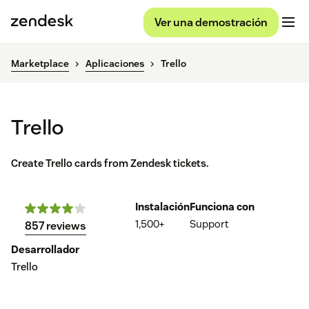
Ver una demostración
Marketplace
Aplicaciones
Trello
Trello
Create Trello cards from Zendesk tickets.
Instalación
Funciona con
1,500+
Support
857 reviews
Desarrollador
Trello