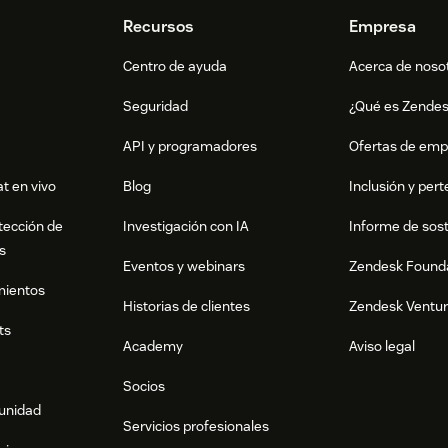
Recursos
Empresa
Centro de ayuda
Acerca de noso
Seguridad
¿Qué es Zende
API y programadores
Ofertas de emp
t en vivo
Blog
Inclusión y per
tección de
Investigación con IA
Informe de sost
s
Eventos y webinars
Zendesk Found
mientos
Historias de clientes
Zendesk Ventu
ts
Academy
Aviso legal
Socios
munidad
Servicios profesionales