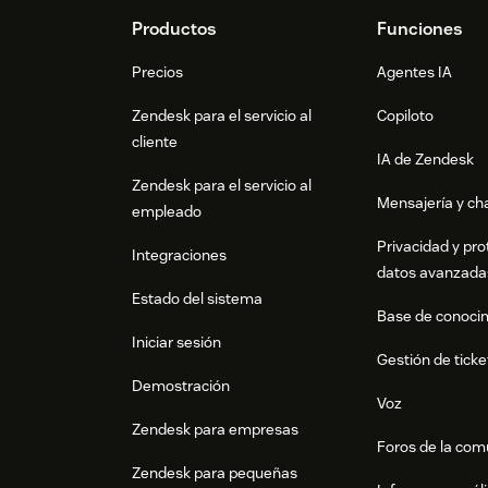
Footer
Productos
Funciones
Precios
Agentes IA
Zendesk para el servicio al
Copiloto
cliente
IA de Zendesk
Zendesk para el servicio al
Mensajería y cha
empleado
Privacidad y pro
Integraciones
datos avanzada
Estado del sistema
Base de conoci
Iniciar sesión
Gestión de ticke
Demostración
Voz
Zendesk para empresas
Foros de la co
Zendesk para pequeñas