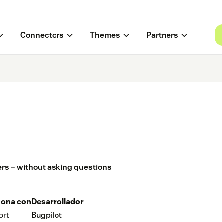
Connectors
Themes
Partners
ers – without asking questions
iona con
Desarrollador
ort
Bugpilot