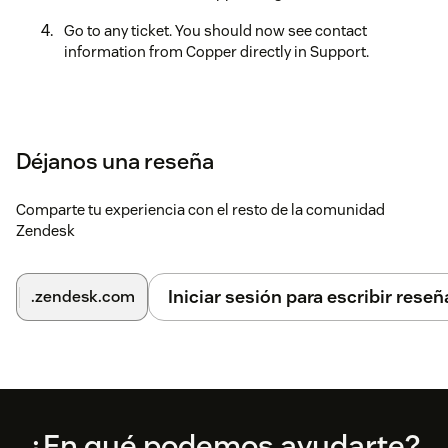
Go to any ticket. You should now see contact
information from Copper directly in Support.
Déjanos una reseña
Comparte tu experiencia con el resto de la comunidad
Zendesk
Iniciar sesión para escribir reseñ
.zendesk.com
Footer
¿En qué podemos ayudarte?