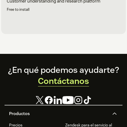
Customer understanding and research platform
Free to install
Footer
¿En qué podemos ayudarte?
Contáctanos
Productos
Precios
Zendesk para el servicio al