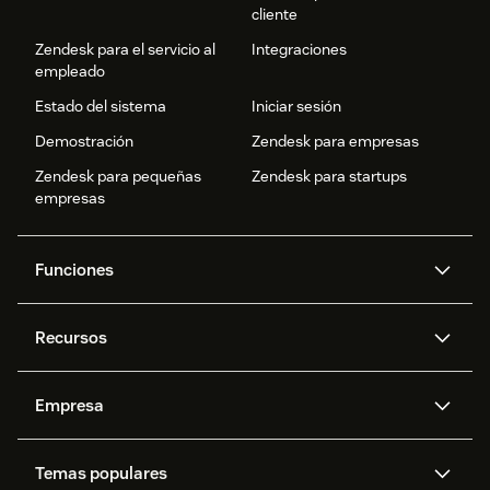
cliente
Zendesk para el servicio al
Integraciones
empleado
Estado del sistema
Iniciar sesión
Demostración
Zendesk para empresas
Zendesk para pequeñas
Zendesk para startups
empresas
Funciones
Agentes IA
Copiloto
Recursos
IA de Zendesk
Mensajería y chat en vivo
Centro de ayuda
Seguridad
Privacidad y protección de
Base de conocimientos
Empresa
datos avanzadas
API y programadores
Blog
Gestión de tickets
Voz
Acerca de nosotros
¿Qué es Zendesk?
Investigación con IA
Eventos y webinars
Temas populares
Foros de la comunidad
Informes y análisis
Ofertas de empleo
Inclusión y pertenencia
Historias de clientes
Academy